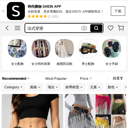
squishy
時尚購物-SHEIN APP
×
plus size women tshirt
下載
全館免運，更多專屬折扣，盡在SHEIN·APP網路商店！
(1,345)
法式穿搭
キャミ
lace shirts
squishy
plus size women tshirt
女士配飾
女士時尚珠寶
婚禮與活動
男士配飾
女士手錶
篩選
Recommended
Most Popular
Price
Category
風格
場合
錶帶材質
元素
顏色