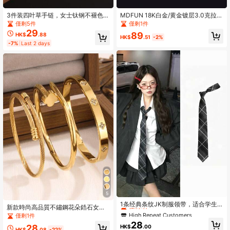
3件装四叶草手链，女士钛钢不褪色不
MDFUN 18K白金/黄金镀层3.0克拉立
锈钢手链，简约时尚气质配饰
方氧化锆经典网球手链，男女通用，6
僅剩5件
僅剩1件
-9英寸
29
89
HK$
.88
HK$
.51
-2%
-7%
Last 2 days
5
High Repeat Customers
僅剩1件
1条经典条纹JK制服领带，适合学生
新款時尚高品質不鏽鋼花朵鋯石女款
和青少年，格子图案，角色扮演派对
High Repeat Customers
High Repeat Customers
手鐲珠寶套組，適合日常配戴，送給
僅剩1件
领带配饰，可搭配女士连衣裙和情人
她的禮物
僅剩1件
僅剩1件
28
节装饰
28
HK$
.00
HK$
.08
-22%