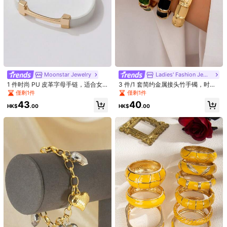
Moonstar Jewelry
Ladies' Fashion Jewelry
1 件时尚 PU 皮革字母手链，适合女
3 件/1 套简约金属接头竹手镯，时尚
性日常佩戴
欧美风格，适合女性日常佩戴
僅剩1件
僅剩1件
43
40
HK$
.00
HK$
.00
1/10
25
-2%
HK$
.53
HK$26.00
3件/1套 極簡幾何不對稱水滴形厚紋理金
4.80
(
1000+
)
色手鐲
尺寸
3件套裝
1件水滴形手鐲
1件光面彈簧手鐲