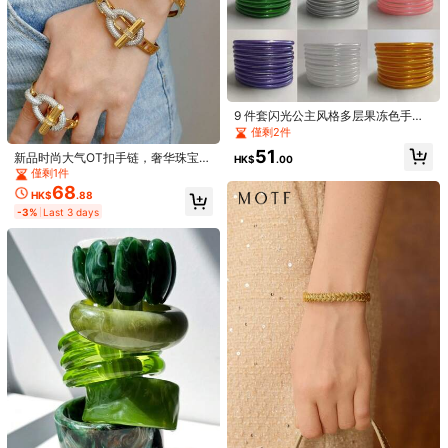
22K 追蹤者
4.87
9 件套闪光公主风格多层果冻色手
链，适合女性在圣诞派对上佩戴
僅剩2件
51
新品时尚大气OT扣手链，奢华珠宝推
HK$
.00
荐
僅剩1件
68
Ladies' Fashion Jewelry
LYSMO
HK$
.88
-3%
Last 3 days
3 件套简约几何不对称水滴形金属手
LYSMO 女款優雅焦橙色夏季90年代
镯套装，厚实纯金色合金材质，适合
復古條紋網紗鏤空上衣，日常休閒不
僅剩2件
89
HK$
.00
女性
對稱領蝙蝠袖修身短版上衣
75
HK$
.80
-3%