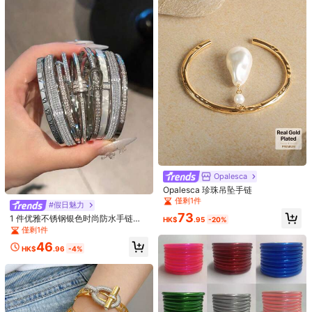
4.87
Product Details
22K 追蹤者
4.87
Material:
鋅合金
22K 追蹤者
4.87
看更多
22K 追蹤者
4.87
Ladies' Fashion Jewelry
關注
t***3
正在瀏覽
22K 追蹤者
4.87
High Repeat Customers
一年前成立
最近售出 210K
美麗 (3000+)
品質好 (2000+)
超愛 (2000+)
非常酷 (1000+)
22K 追蹤者
4.87
Opalesca
Opalesca 珍珠吊坠手链
您可能還喜歡
22K 追蹤者
4.87
僅剩1件
#假日魅力
73
推薦
家居&生活
箱包
女士服裝
服飾裝飾品
美容&健康
運動
1 件优雅不锈钢银色时尚防水手链首
HK$
.95
-20%
22K 追蹤者
4.87
饰女士
僅剩1件
46
HK$
.96
-4%
22K 追蹤者
4.87
22K 追蹤者
4.87