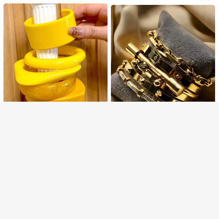
金色向日葵开口手镯，女士珠宝配饰
僅剩2件
Show similar in-stock items
查看全部
25
HK$
.61
-2%
抱歉，商品已售罄
售罄
YQII
1 件时尚朋克嘻哈夸张铆钉不锈钢手
Esbbela 1条时尚弹力串珠手链，镶嵌
镯，镶嵌人造锆石，适合女性日常佩
僅剩1件
1 件女士优雅黄色树脂手镯，不对称
人造水晶，男女通用，尺寸6.5-8英
僅剩4件
戴，礼物
形状，简单百搭的设计，成熟
僅剩1件
寸，适合日常佩戴、度假、节日礼
39
HK$
.51
-4%
28
物，时尚配饰
HK$
.45
-2%
43
HK$
.00
1 件海洋风格项链，带鱼尾、贝壳、