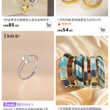
1件精緻幾何手鐲
尺寸指南
1件波希米亞風雙色心形女款時尚手
1 件时尚欧美风格黄色几何开口手
數量:
鍊，優雅設計，銅底，適合日常配戴
镯，适合日常佩戴、聚会和礼物
僅剩2件
85
HK$
.00
與婚禮珠寶，季節性配件
54
HK$
.00
配送到
Hong Kong China
免運費(Orders ≥ HK$199.00)
​Est. Delivery:
8月12日 - 8月13日
Items in this category cannot be returned or exchanged.
安全支付 · 隱私保護
4.80
(1000+)
查看更多
偏小
尺碼標準
偏大
4%
95%
1%
會回購
(21)
華麗的
(88)
物流快
(14)
方便攜帶
(28)
Etoivie
1 件华丽复古锌合金彩色树脂粗袖口
Etoivie 1 件简约水晶和珍珠袖口手