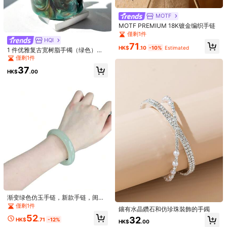
MOTF
MOTF PREMIUM 18K镀金编织手链
僅剩1件
HQI
71
HK$
.10
-10%
Estimated
1 件优雅复古宽树脂手镯（绿色），
秋冬毛衣配饰
僅剩1件
1件波希米亞風雙色心形女款時尚手
鍊，優雅設計，銅底，適合日常配戴
85
37
Ladies' Fashion Jewelry
HK$
.00
HK$
.00
與婚禮珠寶，季節性配件
4件組極簡重金屬水滴形磨砂黑珠寶套
組
僅剩1件
43
HK$
.90
-2%
渐变绿色仿玉手链，新款手链，闺蜜
10条/套 简约金属弹力手链，女士防
手链，厚圆宫廷风手链，送女友的礼
僅剩1件
滑碳钢丝腕带，四季皆宜，母亲节好
僅剩2件
鑲有水晶鑽石和仿珍珠裝飾的手鐲
物。优雅简约风格，小众古典中式风
礼
52
32
情，简约仿玉手链。
29
HK$
.71
-12%
HK$
.00
HK$
.00