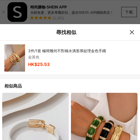
時尚購物-SHEIN APP
×
下載
全館免運，更多專屬折扣，盡在SHEIN·APP網路商店！
(1,345)
尋找相似
3件/1套 極簡幾何不對稱水滴形厚紋理金色手鐲
金黃色
HK$25.53
相似商品