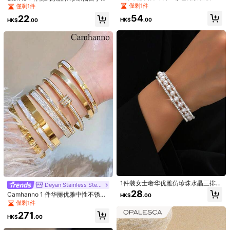
手链，适合女士、夜总会办公室日常
镯、派对礼服配饰
僅剩1件
j***n
顏色: 金黃色 / 尺寸: 3件套裝
僅剩1件
和街头风格音乐狂欢节个性女士佩戴
54
22
評價內容：
實品與照片完全相符，質感比預期中更好。包裝嚴實確
珠宝，适合婚礼情人节母亲节生日的
HK$
.00
HK$
.00
节日礼物
保了商品完整性，出貨速度極快，是非常愉快的購物體驗，值得推
薦。
有幫助
(0)
d***f
顏色: 金黃色 / 尺寸: 3件套裝
商品很漂亮我非常喜歡
有幫助
(0)
j***7
顏色: 金黃色 / 尺寸: 3件套裝
Cute
set
of
minimilist
bangles
.
Not
heavy
,
comfy
to
wear
.
有幫助
(13)
1件装女士奢华优雅仿珍珠水晶三排手
Deyan Stainless Steel Jewelry
m***y
顏色: 金黃色 / 尺寸: 1件水滴形手鐲
链，适合派对佩戴
28
Camhanno 1 件华丽优雅中性不锈钢
HK$
.00
Muy
buena
calidad
,
me
encant
ó
definitivamente
lo
volver
í
a
手链精致各种手链适合女士的生日礼
僅剩1件
a
pedir
物
271
HK$
.00
有幫助
(9)
22K 追蹤者