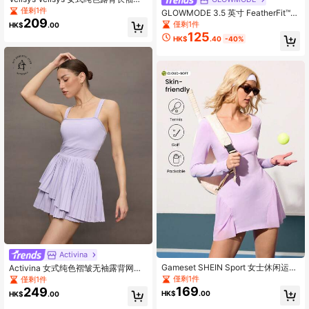
领连体裤
僅剩1件
GLOWMODE 3.5 英寸 FeatherFit™-
209
Air 吸汗速干一体式紧身胸衣方领背部
僅剩1件
HK$
.00
运动服连体衣带侧袋低冲击瑜伽普拉
125
HK$
.40
-40%
提工作室日常休闲装
Activina
Gameset SHEIN Sport 女士休闲运动
Activina 女式纯色褶皱无袖露背网球
圆领长袖短款连衣裙
裙
僅剩1件
僅剩1件
169
249
HK$
.00
HK$
.00