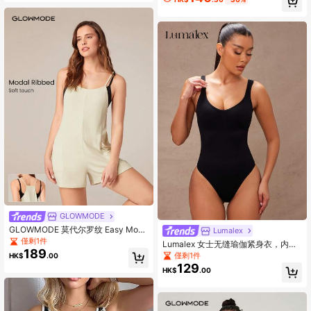
GLOWMODE
GLOWMODE 莫代尔罗纹 Easy Move
Lumalex
细肩带连体裤 带侧大口袋 日常休闲
僅剩1件
Lumalex 女士无缝瑜伽紧身衣，内置
189
胸罩，高弹力肩带，健身女装
僅剩1件
HK$
.00
129
HK$
.00