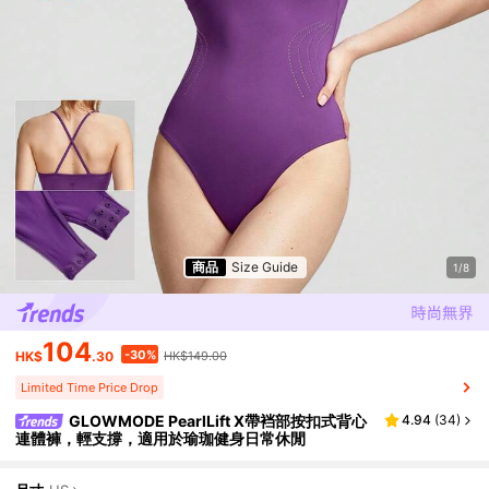
商品
Size Guide
1/8
104
-30%
HK$
.30
HK$149.00
Limited Time Price Drop
GLOWMODE PearlLift X帶裆部按扣式背心
4.94
(
34
)
連體褲，輕支撐，適用於瑜珈健身日常休閒