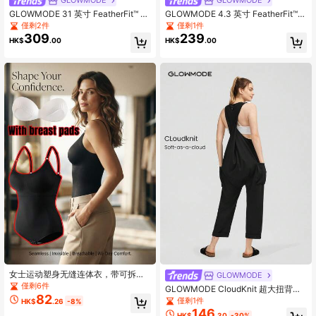
GLOWMODE
GLOWMODE
GLOWMODE 31 英寸 FeatherFit™ 收
GLOWMODE 4.3 英寸 FeatherFit™-
腹 U 型背部方领喇叭连体裤 低冲击瑜
Air Insta-Cinch 收腹 腋下遮瑕 提臀
僅剩2件
僅剩1件
伽日常可拆卸罩杯
多肩带连体衣 连身衣 低冲击瑜伽 日
309
239
HK$
.00
HK$
.00
常可拆卸罩杯
女士运动塑身无缝连体衣，带可拆卸
GLOWMODE
胸垫，具有压缩、收腹功能，透气，
僅剩6件
GLOWMODE CloudKnit 超大扭背连
无钢圈，2025新款设计，黑色夏季款
82
体裤，带侧袋，日常休闲
僅剩1件
HK$
.26
-8%
146
HK$
.30
-30%