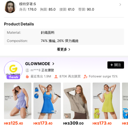
模特穿著:
S
身高:
176.0
胸圍:
85.0
腰圍:
61.0
臀圍:
90.0
Product Details
2.2M 追蹤者
4.92
Material:
針織面料
Composition:
74% 滌綸, 26% 彈力纖維
2.2M 追蹤者
4.92
看更多
2.2M 追蹤者
4.92
GLOWMODE
關注
m***8
正在瀏覽
2.2M 追蹤者
4.92
最近售出 1.9M
870K 再次購買
Follower surge 15%
2.2M 追蹤者
4.92
2.2M 追蹤者
4.92
2.2M 追蹤者
4.92
125
173
309
173
2.2M 追蹤者
4.92
HK$
.40
HK$
.40
HK$
.00
HK$
.40
HK