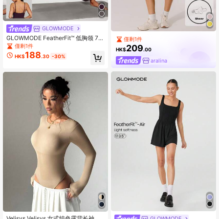
GLOWMODE
GLOWMODE FeatherFit™ 低胸领 70
僅剩1件
年代喇叭连体裤 低冲击瑜伽工作室黑
僅剩1件
209
HK$
.00
色连体裤 夏季连体裤 优雅连体裤 女
188
HK$
.30
-30%
士连体裤
aralina
Velisys Velisys 女式纯色露背长袖圆
GLOWMODE