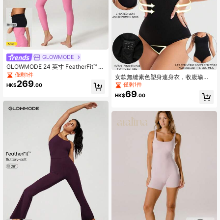
GLOWMODE
GLOWMODE 24 英寸 FeatherFit™ 收
腹露背健身瑜伽运动连体衣紧身衣夏
僅剩1件
女款無縫素色塑身連身衣，收腹瑜伽
季优雅女士
269
連身衣，可調節肩帶運動款
僅剩1件
HK$
.00
69
HK$
.00