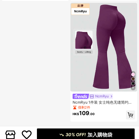
8
NcmRyu
NcmRyu 1件装 女士纯色无缝简约高
腰弹力提臀喇叭运动裤 春季
僅剩2件
109
HK$
.00
加入購物袋
30% OFF!