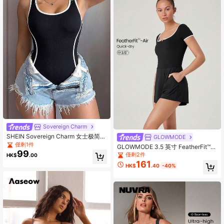
Sovereign Charm
SHEIN Sovereign Charm 女士极简撞
GLOWMODE
色滚边露背连体裤，夏季
僅剩1件
GLOWMODE 3.5 英寸 FeatherFit™-
99
Air Pro Play 吸汗速干对比色方领运动
僅剩2件
HK$
.00
连衣裙，内置短裤，侧袋，防滑握
161
HK$
.40
-40%
把，低冲击力网球，高尔夫，匹克
球，日常穿着，可拆卸护罩