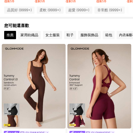
僅剩1件
僅剩1件
僅剩1件
僅剩1件
僅剩
2.2M 追蹤者
4.92
品質好 (9999+)
柔軟 (9999+)
超愛 (9999+)
非常酷 (9999+)
舒
2.2M 追蹤者
4.92
您可能還喜歡
推薦
家用紡織品
女士服裝
鞋子
服飾裝飾品
箱包
內衣&睡
2.2M 追蹤者
4.92