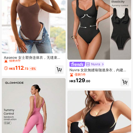
High Repeat Customers
僅剩4件
Aaseow 女士塑身连体衣，无缝束腰
露背丁字裤或G字裤连体衣夏季运动
High Repeat Customers
High Repeat Customers
Nuvra
112
僅剩4件
僅剩4件
HK$
.73
-5%
Nuvra 女款無縫瑜珈連身衣，內建胸
High Repeat Customers
罩與高彈性肩帶，健身運動套裝
僅剩1件
僅剩4件
129
HK$
.00