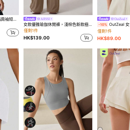
Easithlete Easithlete 纯色插肩袖短款运动 T 恤
AJISSI
OutZeal
女款優雅瑜伽休閒褲，淺棕色新款極簡多功能健身褲，皮拉提斯寬腿休閒褲，運動健身
OutZeal 女士运动文胸
-10%
僅剩1件
僅剩1件
HK$139.00
HK$89.00