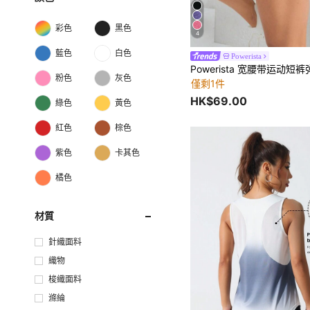
彩色
黑色
4
藍色
白色
Powerista
粉色
灰色
僅剩1件
HK$69.00
綠色
黃色
紅色
棕色
紫色
卡其色
橘色
材質
針織面料
織物
梭織面料
滌綸