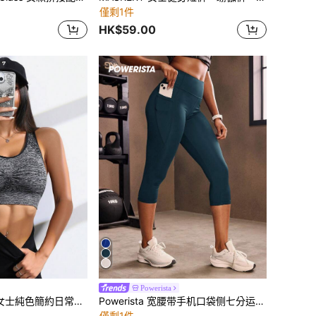
僅剩1件
HK$59.00
Powerista
Eassivo Eassivo 女士純色簡約日常運動內衣
Powerista 宽腰带手机口袋侧七分运动紧身裤瑜伽女裤
僅剩1件