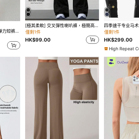
[極其柔軟] 交叉彈性喇叭褲，極簡高腰通勤 & 瑜伽褲，性感休閒運動緊身褲，1 件提臀設計喇叭褲，女款運動服，針織面料，彈性舒適，適合日常穿著和運動，黑色春季
Powerista 宽腰带运动短裤弹力短裤女士运动短裤、健身短裤、骑行短裤
僅剩1件
僅剩1件
HK$99.00
HK$299.00
High Repeat C