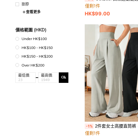
掛脖
僅剩1件
查看更多
HK$99.00
價格範圍 (HKD)
Under HK$100
HK$100 - HK$150
HK$150 - HK$200
Over HK$200
最低價:
最高價:
Ok
2件套女士高腰直筒裤，带口袋，宽松显瘦瑜伽运动裤，户
-1%
僅剩1件