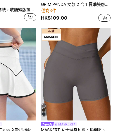
GRIM PANDA 女款 2 合 1 夏季雙層跑步短褲，附拉鍊口袋，快乾，適合健身瑜伽單車、日常運動、運動走路、休閒戶外健身房
FWH 都會酷辣妹套裝，收腰短版拉鍊外套搭配修身高腰喇叭褲，高領前拉鍊短版外套 & 高腰喇叭褲，收腹、提臀 & 顯腿長，瑜伽、跑步、通勤日常運動時尚，女款運動短袖拉鍊外套 + 高腰收腹褲 2 件套
僅剩3件
HK$109.00
MASKERT
CourtClass CourtClass 女款拼接配色口袋休閒百搭日常戶外運動運動裙褲
MASKERT 女士健身短裤、瑜伽裤、跑步运动裤、高弹力运动紧身裤