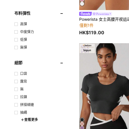
布料彈性
Powerista
高彈
僅剩1件
中度彈力
HK$119.00
低彈
無彈
細節
口袋
露背
無
拉鍊
拼接細邊
抽繩
查看更多