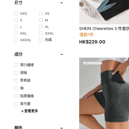
尺寸
XXS
XS
S
M
L
XL
XXL
XXXL
僅剩1件
XXXXL
均碼
HK$229.00
成分
彈力纖維
滌綸
聚希胺
棉
粘膠纖維
莫代爾
查看更多
顏色