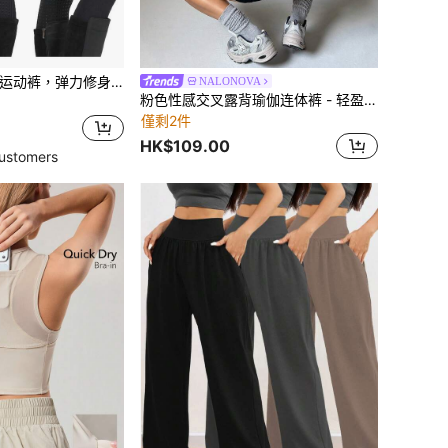
四季速干专业马术运动裤，弹力修身耐磨硅胶防滑骑马裤，马术装备（非抓绒）黑色
NALONOVA
粉色性感交叉露背瑜伽连体裤 - 轻盈四向弹力健身连体裤，价格实惠的运动服，尺码涵盖欧盟/中东/加拿大（含关税价格 + 免运费）黑色夏季运动
僅剩2件
HK$109.00
ustomers