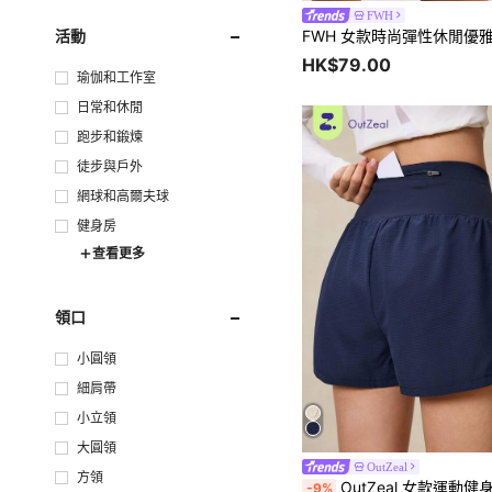
FWH
活動
HK$79.00
瑜伽和工作室
日常和休閒
跑步和鍛煉
徒步與戶外
網球和高爾夫球
健身房
查看更多
領口
小圓領
細肩帶
小立領
大圓領
OutZeal
方領
OutZeal 女款運動健身短褲 純色春夏網球跑步收腹高腰
-9%