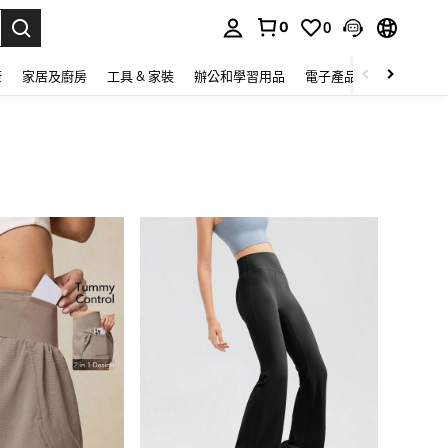
0
0
lect.
康
家居及廚房
工具 & 家裝
辦公和學習用品
電子產品
玩具
家