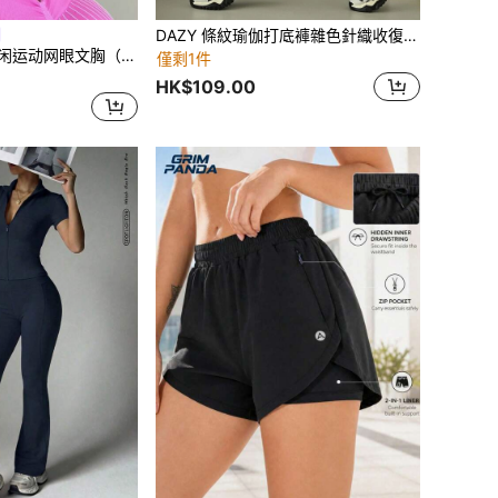
DAZY 條紋瑜伽打底褲雜色針織收復競技褲襪
Powerista 女士休闲运动网眼文胸（无缝）
僅剩1件
HK$109.00