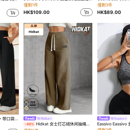
僅剩1件
僅剩3件
HK$109.00
HK$89.00
外慢跑徒步休闲运动裤
Hidkat
Eassivo
Hidkat 女士灯芯绒休闲抽绳腰裤，适合日常休闲和户外穿着，春秋季款
-49%
僅剩2件