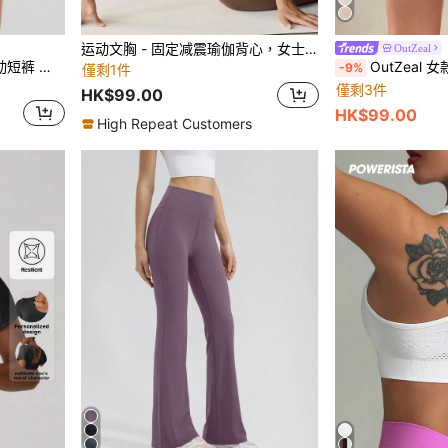
运动文胸 - 固定减震瑜伽背心，女士跑步训练健身文胸（春季款）
OutZeal
Powerista 女士高腰开衩运动短裤 骑行短裤
OutZeal 女款健身運動短褲
-9%
僅剩1件
僅剩3件
HK$99.00
HK$99.00
High Repeat Customers