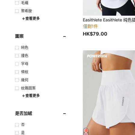
毛織
聚希胺
查看更多
僅剩1件
HK$79.00
圖案
純色
撞色
字母
條紋
幾何
紋路圖案
查看更多
是否加絨
否
是