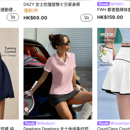
DAZY 女士抗皱提臀七分紧身裤
FWH
FWH 女款時尚彈性休閒優雅運動健身短褲 春夏百搭復古極簡修身高腰舒適跑步街頭風升級版（附口袋/性感提臀蜜桃臀瑜伽短褲）優雅復古運動短褲 春夏百搭升級版 高腰彈性設計 極簡修身 舒適貼身 性感提臀剪裁 附實用口袋
僅剩2件
HK$159.00
HK$69.00
Dewbera
CourtClass
內襯短褲附口袋運動下著
Dewbera Dewbera 女士休闲条纹短袖运动 Polo 衫，夏季