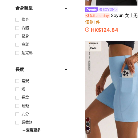
合身類型
SOYUN
Soyun 女士无缝瑜伽上衣，裸色触感，带衬垫胸罩，适
-3%
Last day
修身
僅剩1件
合體
HK$124.84
緊身
寬鬆
超寬鬆
長度
常規
短
長款
截短
九分
超截短
查看更多
10