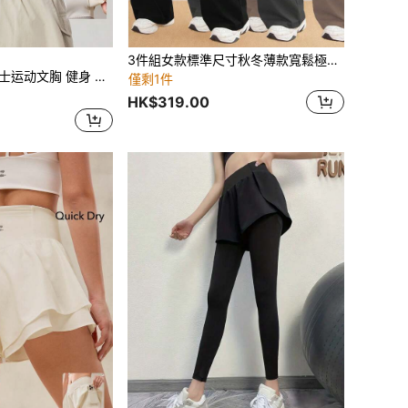
3件組女款標準尺寸秋冬薄款寬鬆極簡百搭高腰側口袋寬腿運動褲，適合室內健身、戶外運動、跑步與休閒穿搭，運動休閒風
 健身 瑜伽 普拉提 速干文胸-网眼设计上衣
僅剩1件
HK$319.00