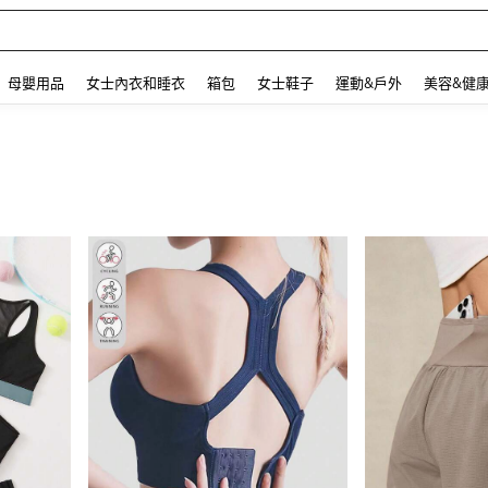
 and down arrow keys to navigate search 最近搜尋 and 搜索發現. Press Enter to se
母嬰用品
女士內衣和睡衣
箱包
女士鞋子
運動&戶外
美容&健