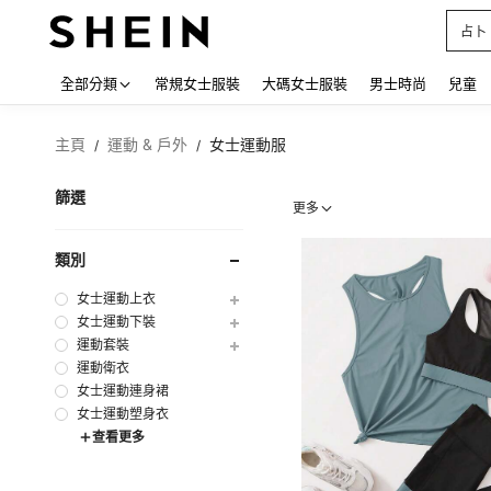
占卜
Use up
全部分類
常規女士服裝
大碼女士服裝
男士時尚
兒童
主頁
運動 & 戶外
女士運動服
/
/
篩選
更多
類別
女士運動上衣
女士運動下裝
運動套裝
運動衛衣
女士運動連身裙
女士運動塑身衣
查看更多