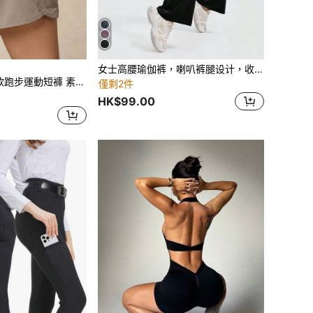
女士高腰瑜伽裤，喇叭裤腿设计，收腹提臀，吸湿排汗，前拉链设计，适合健身、跑步和运动，黑色，春季运动紧身裤
健身運動褲 春夏收腹 2合1內建內褲設計 女用運動下著
僅剩2件
HK$99.00