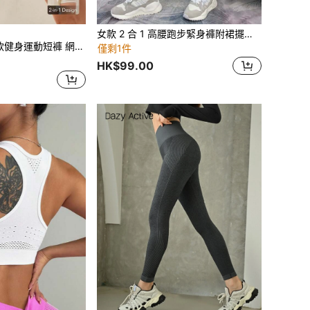
女款 2 合 1 高腰跑步緊身褲附裙擺，瑜伽緊身褲，修身運動褲，適合健身，寬腰帶
 網球跑步收腹彈性交叉腰帶內搭短褲 運動下著
僅剩1件
HK$99.00