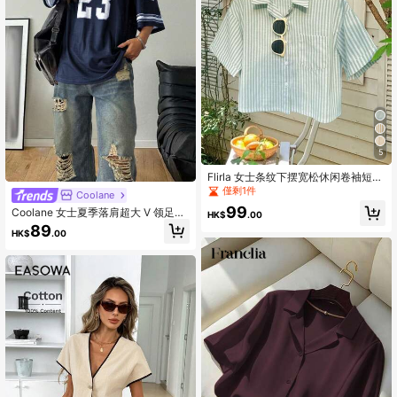
5
Flirla 女士条纹下摆宽松休闲卷袖短袖
衬衫、短袖上衣
僅剩1件
Coolane
99
Coolane 女士夏季落肩超大 V 领足球
HK$
.00
球衣字母印花 T 恤，情侣同款
89
HK$
.00