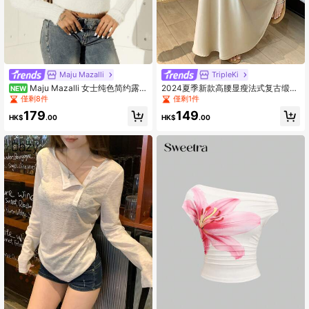
Maju Mazalli
TripleKi
Maju Mazalli 女士纯色简约露肩
2024夏季新款高腰显瘦法式复古缎面
NEW
长袖毛衣，日常穿着，冬季，女士冬
鱼尾褶裙，女士休闲春季款
僅剩8件
僅剩1件
季，秋季，派对，优雅，休闲，蓬松
179
149
上衣，性感毛衣，性感白色毛衣，白
HK$
.00
HK$
.00
色休闲毛衣，白色针织衫，舒适的秋
冬季女装，海滩度假。