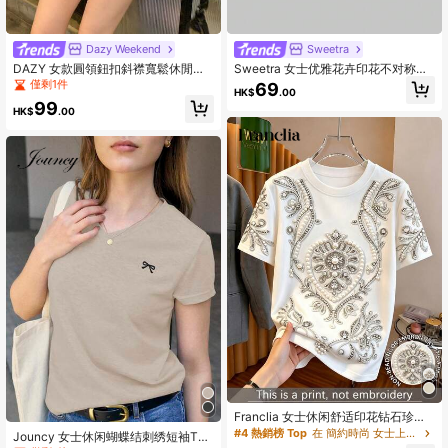
Dazy Weekend
Sweetra
DAZY 女款圓領鈕扣斜襟寬鬆休閒罩
Sweetra 女士优雅花卉印花不对称领
衫，百搭春季上衣，夏季長袖
口褶饰上衣
僅剩1件
69
HK$
.00
99
HK$
.00
Franclia 女士休闲舒适印花钻石珍珠
装饰短袖圆领T恤
#4 熱銷榜 Top
在 簡約時尚 女士上衣、襯衫和T恤
Jouncy 女士休闲蝴蝶结刺绣短袖T