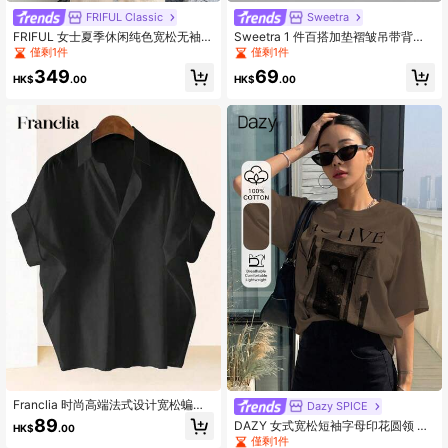
FRIFUL Classic
Sweetra
FRIFUL 女士夏季休闲纯色宽松无袖上
Sweetra 1 件百搭加垫褶皱吊带背
衣和裤子两件套家居服套装
心，纯色
僅剩1件
僅剩1件
349
69
HK$
.00
HK$
.00
Franclia 时尚高端法式设计宽松蝙蝠
Dazy SPICE
袖翻领女式衬衫，黑色上衣
89
DAZY 女式宽松短袖字母印花圆领 T
HK$
.00
恤，夏季运动休闲图案 T 恤
僅剩1件