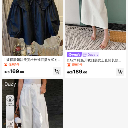
Dazy
ii 彼得潘领甜美宽松长袖百搭女式衬
DAZY 纯色开衩口袋女士直筒长款休
衫上衣，春季黑色
闲牛仔裙
僅剩1件
僅剩1件
169
189
HK$
.00
HK$
.00