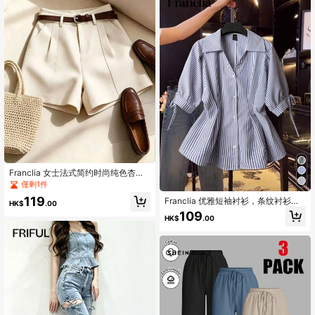
Franclia 女士法式简约时尚纯色杏色
梭织短裤，休闲通勤风，配腰带；复
僅剩1件
古高腰A字阔腿；优雅女士短裤；休闲
119
Franclia 优雅短袖衬衫，条纹衬衫，
女士短裤；优雅；女士夏季；休闲
HK$
.00
修腰泡泡袖上衣，适合女性
裤；杏色短裤；夏季短裤
109
HK$
.00