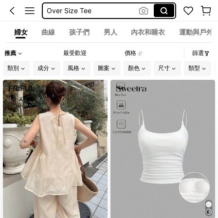
Over Size Tee
泳衣
婦女
曲線
孩子們
男人
內衣和睡衣
運動與戶外
Frenchy
推薦
最受歡迎
價格
篩選
Plus Size Women Tshirt
類別
成分
風格
圖案
顏色
尺寸
類型