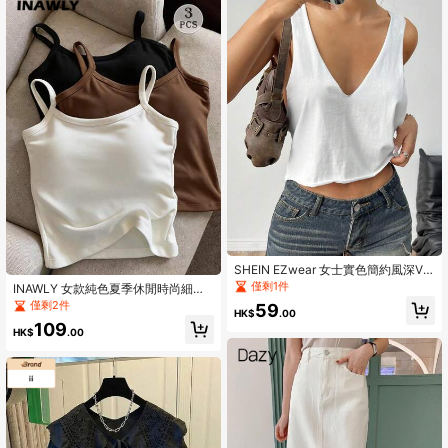
SHEIN EZwear 女士實色簡約風深V
領寬鬆背心
僅剩1件
INAWLY 女款純色夏季休閒時尚細肩
帶背心上衣 3 件組
僅剩2件
59
HK$
.00
109
HK$
.00