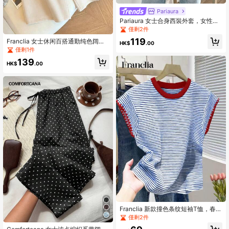
Pariaura
Pariaura 女士合身西裝外套，女性商
務西裝外套，畢業典禮服裝
僅剩2件
119
Franclia 女士休闲百搭通勤纯色阔腿
HK$
.00
裤
僅剩1件
139
HK$
.00
Franclia 新款撞色条纹短袖T恤，春夏
服装
僅剩2件