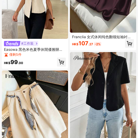
Franclia 女式休闲纯色翻领短袖衬
衫，夏季
107
#工作装
HK$
.27
-2%
Easowa 黑色米色夏季休閒優雅辦公
室V領寬肩西裝外套，金屬鈕扣不對稱
僅剩5件
下擺A字版型時尚寬鬆薄款工作上衣
99
HK$
.00