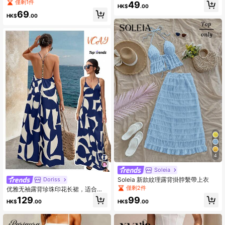
恤，夏季
僅剩1件
49
HK$
.00
69
HK$
.00
4
Soleia
Soleia 新款紋理露背掛脖繫帶上衣
Doriss
僅剩2件
优雅无袖露背珍珠印花长裙，适合婚
礼、派对、海滩、情人节、毕业典礼
129
99
HK$
.00
HK$
.00
等夏季场合。