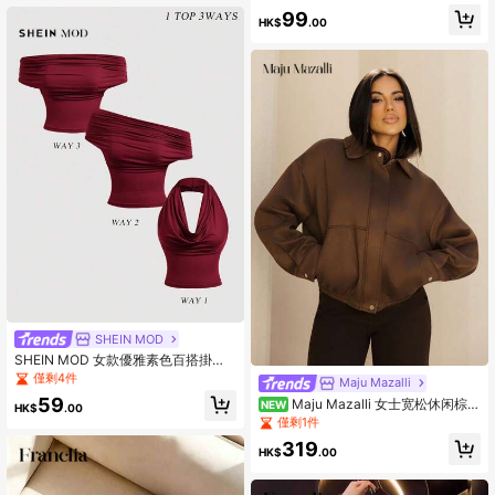
99
HK$
.00
SHEIN MOD
SHEIN MOD 女款優雅素色百搭掛脖
上衣，夏季
僅剩4件
Maju Mazalli
59
Maju Mazalli 女士宽松休闲棕色
NEW
HK$
.00
短款外套，秋冬款
僅剩1件
319
HK$
.00