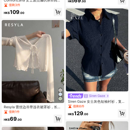
69
Comfortcana 女士波点编织系带阔腿
HK$
.00
宽松休闲裤
僅剩3件
109
HK$
.00
Siren Gaze
Siren Gaze 女士灰色短袖衬衫，复古
Y2K 风格腰部，日常通勤和办公室穿
僅剩6件
Resyla 蕾丝边吊带连衣裙罩衫，长袖
着，春夏季
针织披肩上衣，夏季防晒
僅剩1件
129
HK$
.00
69
HK$
.00