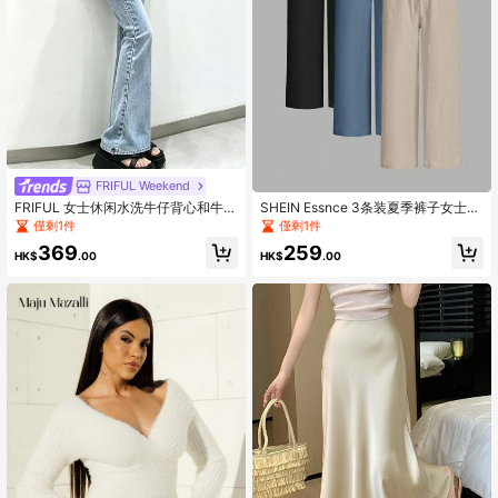
FRIFUL Weekend
FRIFUL 女士休闲水洗牛仔背心和牛仔
SHEIN Essnce 3条装夏季裤子女士纯
裤套装，夏季
色腰系带阔腿宽松休闲裤
僅剩1件
僅剩1件
369
259
HK$
.00
HK$
.00