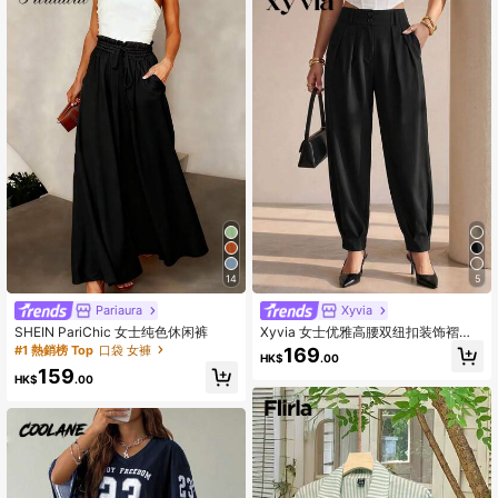
14
5
Pariaura
Xyvia
SHEIN PariChic 女士纯色休闲裤
Xyvia 女士优雅高腰双纽扣装饰褶皱
直腿西装裤，休闲，春/秋
#1 熱銷榜 Top
口袋 女褲
169
HK$
.00
159
HK$
.00