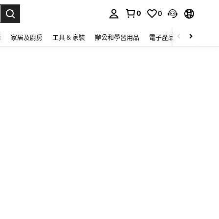
0
0
lect.
康
家居及廚房
工具 & 家裝
辦公和學習用品
電子產品
玩具
家