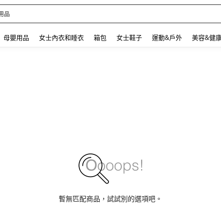
 and down arrow keys to navigate search 最近搜尋 and 搜索發現. Press Enter to se
母嬰用品
女士內衣和睡衣
箱包
女士鞋子
運動&戶外
美容&健
暫無匹配商品，試試別的選項吧。