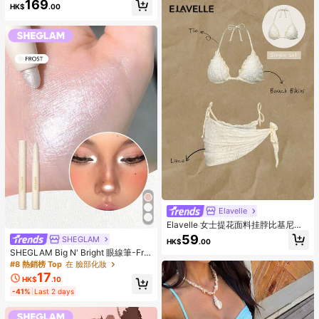
169
HK$
.00
Elavelle
Elavelle 女士提花面料挂脖比基尼上
衣，春夏款
59
SHEGLAM
HK$
.00
SHEGLAM Big N' Bright 眼線筆-Fro
st 品牌美妝化妝品 適合女士與女孩
#8 熱銷榜 Top
在 臉部化妝
17
HK$
.10
-41%
Last 2 days