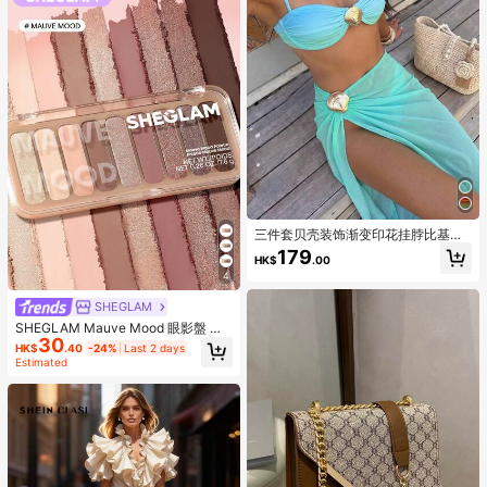
三件套贝壳装饰渐变印花挂脖比基尼
套装，搭配侧开衩长裙，高端时尚沙
179
HK$
.00
滩泳装，女士夏季海滩度假必备
4
SHEGLAM
SHEGLAM Mauve Mood 眼影盤 品
30
牌美妝化妝品 適合女士與女孩
HK$
.40
-24%
Last 2 days
Estimated