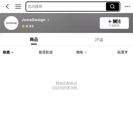
店內搜尋
JomeDesign
關注
3 追蹤者
4.93
商品
評論
推薦
最受歡迎
價格
篩選
暫無匹配商品
試試別的選項吧。