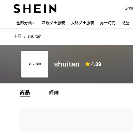
宠物
Use up
全部分類
常規女士服裝
大碼女士服裝
男士時尚
兒童
主頁
shuitan
/
shuitan
4.89
商品
評論