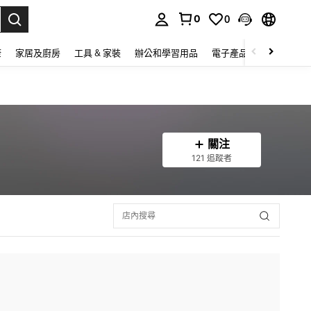
0
0
lect.
康
家居及廚房
工具 & 家裝
辦公和學習用品
電子產品
玩具
家
關注
121 追蹤者