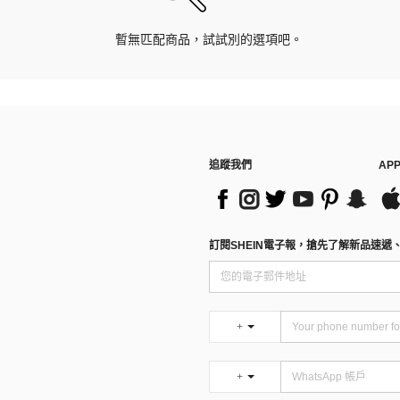
暫無匹配商品，試試別的選項吧。
追蹤我們
AP
訂閱SHEIN電子報，搶先了解新品速遞
+
+