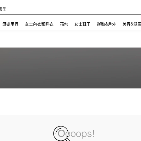
用品
 and down arrow keys to navigate search 最近搜尋 and 搜索發現. Press Enter to se
母嬰用品
女士內衣和睡衣
箱包
女士鞋子
運動&戶外
美容&健