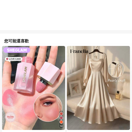
您可能還喜歡
14