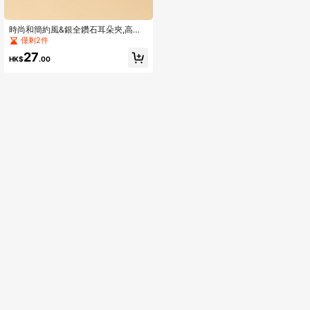
時尚和簡約風&銀全鑽石耳朵夾,高分
精美發亮的方晶鋯石耳釘
僅剩2件
27
HK$
.00