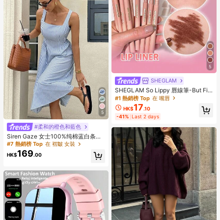
5
SHEGLAM
SHEGLAM So Lippy 唇線筆-But Firs
t,Coffee 品牌美妝化妝品 適合女士與
#1 熱銷榜 Top
在 嘴唇
女孩
17
HK$
.10
5
-41%
Last 2 days
#柔和的橙色和藍色
Siren Gaze 女士100%纯棉蓝白条纹
方领无袖长连衣裙，巴黎风情夏季度
#7 熱銷榜 Top
在 褶皺 女裝
假装扮，日常通勤工作夏季连衣裙
169
HK$
.00