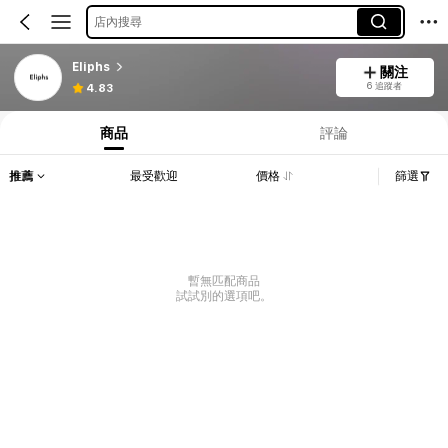
店內搜尋
Eliphs
關注
6 追蹤者
4.83
商品
評論
推薦
最受歡迎
價格
篩選
暫無匹配商品
試試別的選項吧。