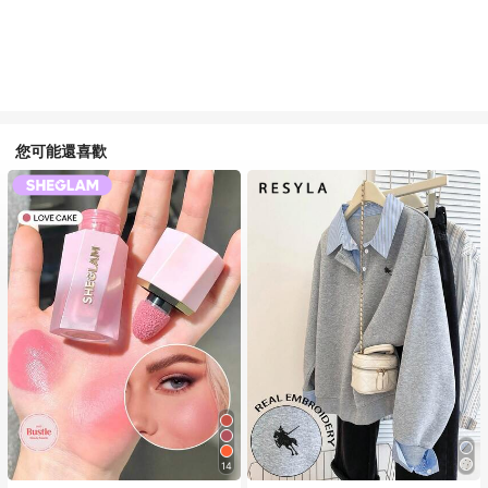
您可能還喜歡
14