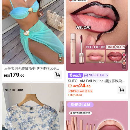
7
三件套贝壳装饰渐变印花挂脖比基尼
套装，搭配侧开衩长裙，高端时尚沙
179
SHEGLAM
HK$
.00
滩泳装，女士夏季海滩度假必备
SHEGLAM Fall In Line 撕拉唇線染色
24
筆-Pinky Promise 品牌美妝化妝品
HK$
.80
適合女士與女孩
-36%
Last 6 hrs
Estimated