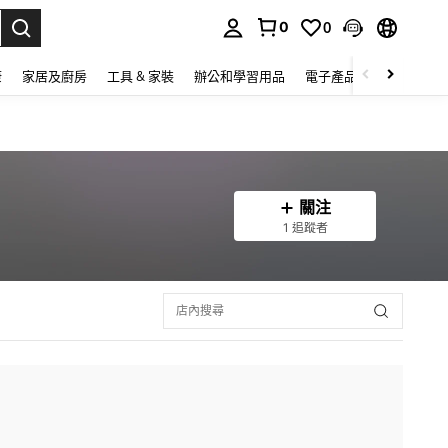
0
0
lect.
康
家居及廚房
工具 & 家裝
辦公和學習用品
電子產品
玩具
家
關注
1 追蹤者