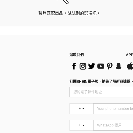
暫無匹配商品，試試別的選項吧。
追蹤我們
AP
訂閱SHEIN電子報，搶先了解新品速遞
+
+