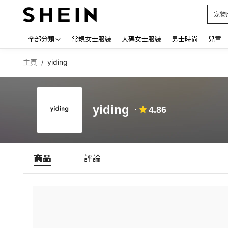
宠物
Use up
全部分類
常規女士服裝
大碼女士服裝
男士時尚
兒童
主頁
yiding
/
yiding
4.86
商品
評論