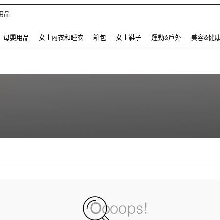
用品
 and down arrow keys to navigate search 最近搜尋 and 搜索發現. Press Enter to se
母嬰用品
女士內衣和睡衣
箱包
女士鞋子
運動&戶外
美容&健