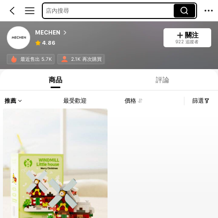
店內搜尋
MECHEN
關注
922 追蹤者
4.86
最近售出 5.7K
2.1K 再次購買
商品
評論
推薦
最受歡迎
價格
篩選