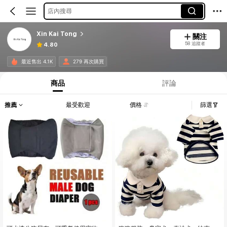
店內搜尋
Xin Kai Tong
關注
58 追蹤者
4.80
最近售出 4.1K
279 再次購買
商品
評論
推薦
最受歡迎
價格
篩選