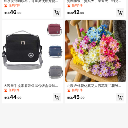
可水洗公狗尿布，可重复使用宠物卫
狗狗服装 - 贵宾犬、泰迪犬、约克夏
生内裤，防水防漏生理裤，适用于
犬、西施犬 Polo 衫、夏季连衣裙、条
僅剩2件
僅剩1件
大、中、小型犬，宠物狗尿布，生理
纹宠物 T 恤、柔软连帽衫、夏季 Polo
46
42
裤，强效吸收，可调节，可水洗，可
衫；狗狗服装 - 比熊犬、吉娃娃、条
HK$
.00
HK$
.00
重复使用，猫狗通用
纹狗狗连帽衫、中小型狗狗降温背心
大容量手提带肩带保温包饭盒袋加厚
北欧户外花仿真花人假花跳兰花雏菊
防水午餐袋大容量手提带肩带保温包
室内外装饰工艺品仿真花装饰花绢花
僅剩1件
僅剩1件
饭盒袋加厚防水午餐袋便当包
人假花清新简约塑料花
44
45
HK$
.00
HK$
.00