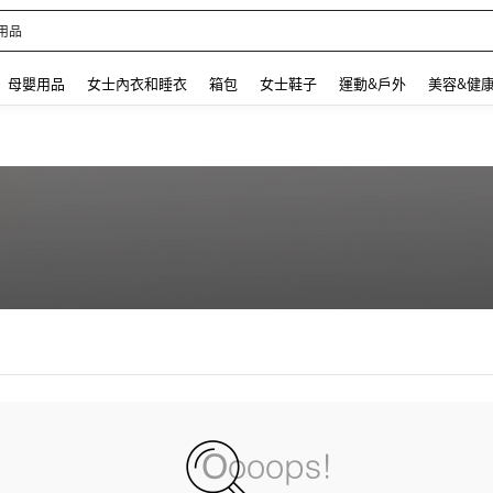
用品
 and down arrow keys to navigate search 最近搜尋 and 搜索發現. Press Enter to se
母嬰用品
女士內衣和睡衣
箱包
女士鞋子
運動&戶外
美容&健