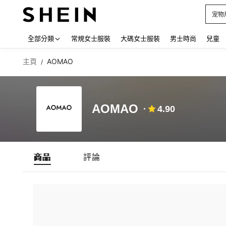
宠物
Use up
全部分類
常規女士服裝
大碼女士服裝
男士時尚
兒童
主頁
AOMAO
/
AOMAO
4.90
商品
評論