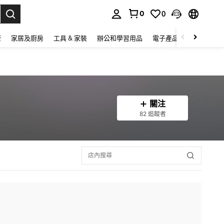
0
0
lect.
康
家居及廚房
工具 & 家裝
辦公和學習用品
電子產品
玩具
家
關注
82 追蹤者