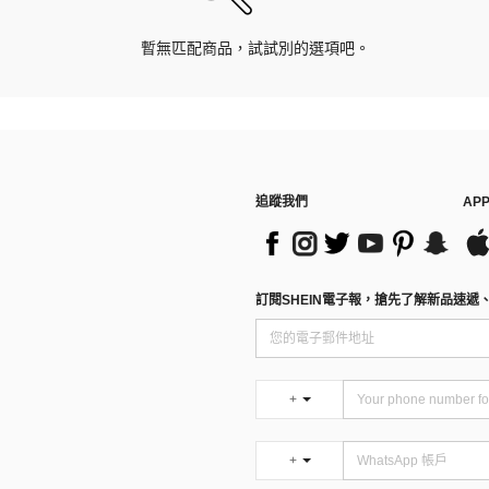
暫無匹配商品，試試別的選項吧。
追蹤我們
AP
訂閱SHEIN電子報，搶先了解新品速遞
+
+