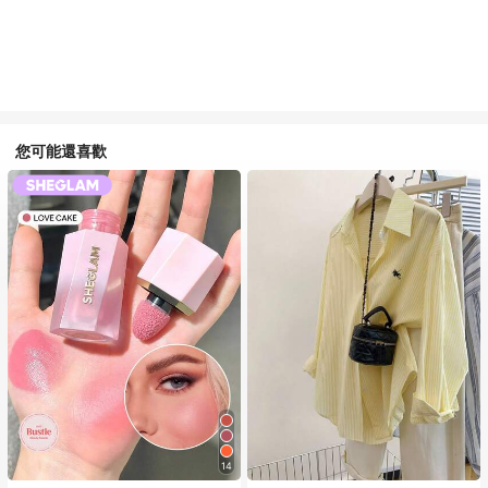
您可能還喜歡
14