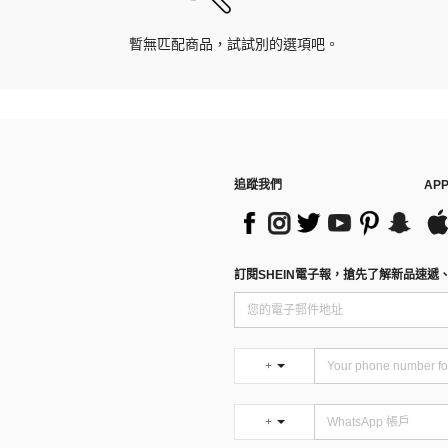
暫無匹配商品，試試別的選項吧。
追蹤我們
AP
訂閱SHEIN電子報，搶先了解新品速遞
+
+