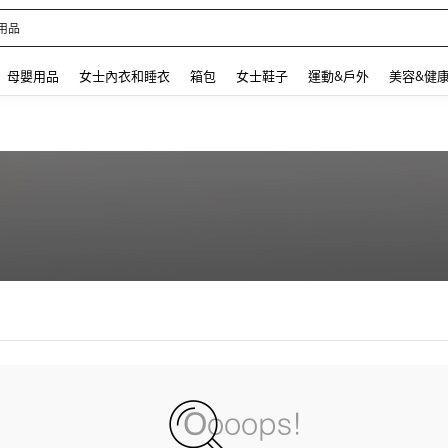
用品
 and down arrow keys to navigate search 最近搜尋 and 搜索發現. Press Enter to se
母嬰用品
女士內衣和睡衣
箱包
女士鞋子
運動&戶外
美容&健