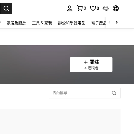
0
0
lect.
康
家居及廚房
工具 & 家裝
辦公和學習用品
電子產品
玩具
家
關注
4 追蹤者