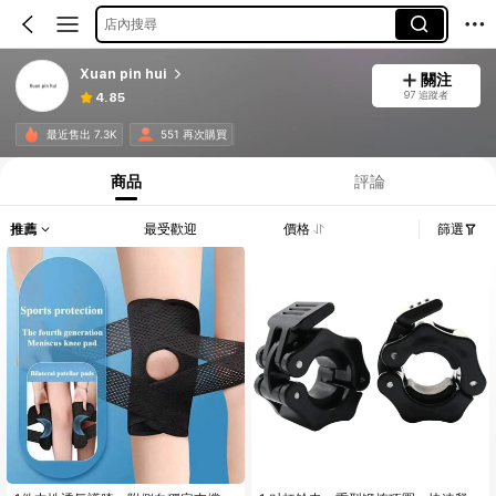
店內搜尋
Xuan pin hui
關注
97 追蹤者
4.85
最近售出 7.3K
551 再次購買
商品
評論
推薦
最受歡迎
價格
篩選