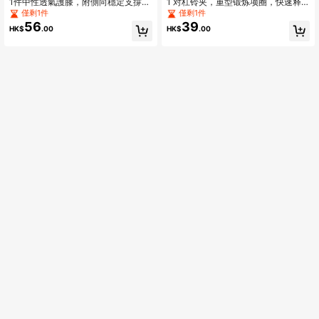
1件中性透氣護膝，附側向穩定支撐，
1 对杠铃夹，重型锻炼项圈，快速释
緩解半月板撕裂、膝蓋疼痛、ACL、
放锁定专业杠铃片锁环夹，适用于锻
僅剩1件
僅剩1件
MCL、關節炎傷後恢復，彈性運動護
炼举重健身训练
56
39
HK$
.00
HK$
.00
膝，第四代關節支撐壓力護膝，健身
防護裝備，黑色