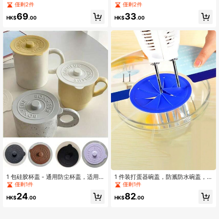
适用于18/20/22/24/26/28/30英寸行
圣诞装饰用品
僅剩2件
僅剩2件
李箱，适合旅行、收纳整理。
69
33
HK$
.00
HK$
.00
1 包硅胶杯盖 - 通用防尘杯盖，适用
1 件装打蛋器碗盖，防溅防水碗盖，
于马克杯、茶杯、玻璃杯 - 北欧风格
打蛋器防溅盖，厨房烹饪小工具，鸡
僅剩1件
僅剩1件
灰色、黄色、黑色、白色等 - 适用于
蛋工具
24
82
办公室和家庭使用 - 送给家人、同
HK$
.00
HK$
.00
事、朋友的完美礼物 - 万圣节、圣诞
节的理想选择