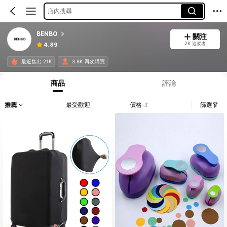
店內搜尋
BENBO
關注
2K 追蹤者
4.89
最近售出 21K
3.8K 再次購買
商品
評論
推薦
最受歡迎
價格
篩選