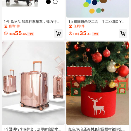
1 件 S/M/L 加厚行李箱罩，弹力行李
1入組圓形凸花工具，手工凸花DIY工
箱罩，适用于 18 至 30 英寸行李箱防
具
僅剩1件
僅剩1件
尘罩旅行配件
55
35
HK$
.45
-1%
HK$
.45
-2%
1个透明行李保护套，加厚耐磨防水，
红色/灰色圣诞树底部围栏树裙脚套裙