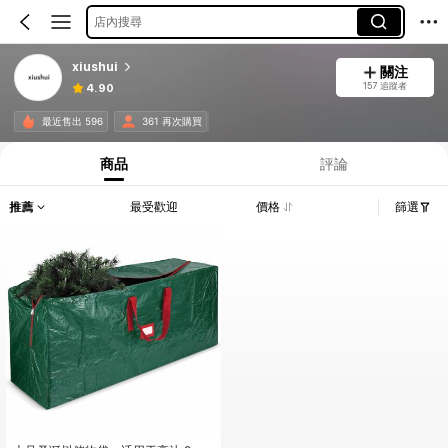
店內搜尋
xiushui
關注
157 追蹤者
4.90
最近售出 596
361 再次購買
商品
評論
推薦
最受歡迎
價格
篩選