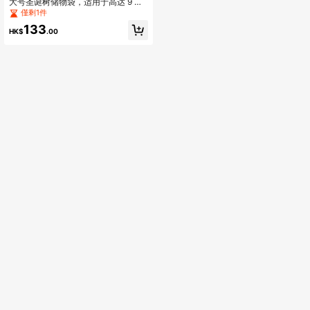
大号圣诞树储物袋，适用于高达 9 英
尺的可拆卸树木，高 30 英寸 x 宽 15
僅剩1件
英寸 x 长 65 英寸，防水、耐用、时尚
133
双拉链和优质手柄万圣节装饰、圣诞
HK$
.00
装饰、生日装饰、秋季装饰、婚礼盒/
礼物、圣诞礼物、礼品盒、南瓜、杯
子配件、母亲节、伴娘礼物、毕业礼
物、生日礼物、结婚礼物、生日、新
娘、婚礼