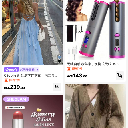
无绳自动卷发棒，便携式无线USB充
电自动旋转陶瓷卷发棒，美发造型工
僅剩1件
#夏日優雅
具
143
Cévolie 新款夏季连衣裙，法式复古
HK$
.00
露背性感连衣裙，冰山蓝性感露背吊
僅剩2件
带连衣裙，适合海岛度假，休闲宽松
239
优雅雪纺连衣裙，适合度假、海滩漫
HK$
.00
步、派对、夏季庆典、郊游等场合。