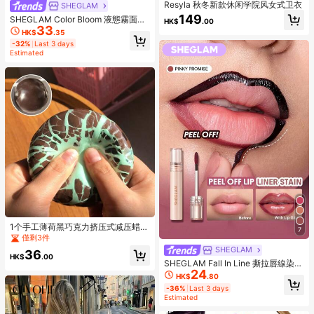
Resyla 秋冬新款休闲学院风女式卫衣
SHEGLAM
149
SHEGLAM Color Bloom 液態霧面腮
HK$
.00
33
紅-Love Cake 品牌美妝化妝品 適合
HK$
.35
女士與女孩
-32%
Last 3 days
Estimated
1个手工薄荷黑巧克力挤压式减压蜡
7
球，挤压时口感酥脆，男女皆宜，是
僅剩3件
派对礼品或礼物的完美之选，适合14
SHEGLAM
36
岁以上人群的解压玩具，节日、生
HK$
.00
SHEGLAM Fall In Line 撕拉唇線染色
日、愚人节、圣诞节礼物 - 成人礼物
24
筆-Pinky Promise 品牌美妝化妝品
HK$
.80
適合女士與女孩
-36%
Last 3 days
Estimated