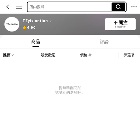
店內搜尋
TZyixiantian
關注
6 追蹤者
4.90
商品
評論
推薦
最受歡迎
價格
篩選
暫無匹配商品
試試別的選項吧。