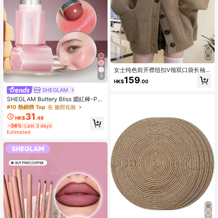
女士纯色前开襟纽扣V领双口袋长袖
针织开衫休闲款
5
159
HK$
.00
SHEGLAM
SHEGLAM Buttery Bliss 腮紅棒-Pai
nted Peony 品牌美妝化妝品 適合女
#10 熱銷榜 Top
在 臉部化妝
士與女孩
31
HK$
.49
-36%
Last 3 days
Estimated