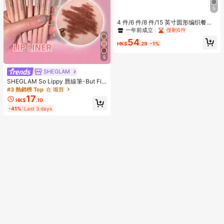
5
4 件/6 件/8 件/15 英寸圆形编织餐桌
垫，可洗厨房餐垫，适合家庭聚会、
一年前成立
僅剩6件
婚礼派对（咖啡棕色）
54
HK$
.29
-1%
5
SHEGLAM
SHEGLAM So Lippy 唇線筆-But Firs
t,Coffee 品牌美妝化妝品 適合女士與
#3 熱銷榜 Top
在 嘴唇
女孩
17
HK$
.10
-41%
Last 3 days