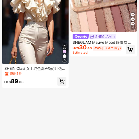
4
SHEGLAM
SHEGLAM Mauve Mood 眼影盤 品
30
牌美妝化妝品 適合女士與女孩
HK$
.40
-24%
Last 2 days
Estimated
5
SHEIN Clasi 女士纯色深V领荷叶边时
尚衬衫
僅剩5件
89
HK$
.00