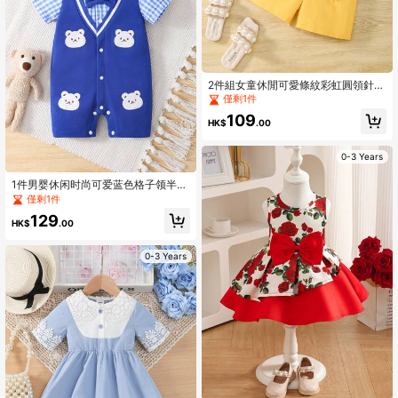
2件組女童休閒可愛條紋彩虹圓領針織
套頭無袖上衣與吊帶短褲，3D卡通鴨
僅剩1件
子印花，夏季日常穿搭
109
HK$
.00
0-3 Years
1件男婴休闲时尚可爱蓝色格子领半拉
链拼接蓝白条纹小熊装饰短袖连体
僅剩1件
衣，夏季日常穿着
129
HK$
.00
0-3 Years