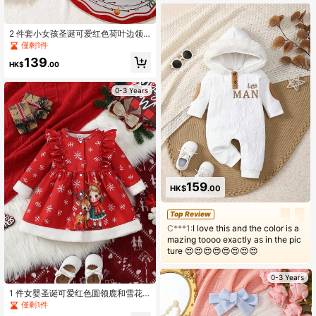
2 件套小女孩圣诞可爱红色荷叶边领
长袖圣诞数码印花罗纹袖口运动衫和
僅剩1件
网眼裙套装，春秋
139
HK$
.00
0-3 Years
159
HK$
.00
Top Review
C***1:
I love this and the color is a
mazing toooo exactly as in the pic
ture 😍😍😍😍😍😍😍😍
0-3 Years
1 件女婴圣诞可爱红色圆领鹿和雪花
数码印花全拉链长袖毛绒下摆连衣
僅剩1件
裙，秋冬