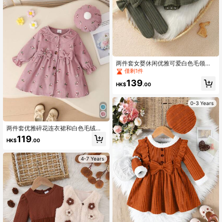
两件套女婴休闲优雅可爱白色毛领深
绿色长袖连体衣连衣裙套装，含蝴蝶
僅剩1件
结长袜，春秋季
139
HK$
.00
0-3 Years
两件套优雅碎花连衣裙和白色毛绒棒
球帽套装，适合女婴，简约风格，春
119
HK$
.00
秋季服装
4-7 Years