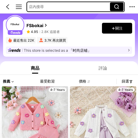
店內搜尋
FSbokai
關注
4.95
2.8K 追蹤者
最近售出 22K
3.7K 再次購買
This store is selected as a
「时尚店铺」
商品
評論
推薦
最受歡迎
價格
篩選
4-7 Years
4-7 Years