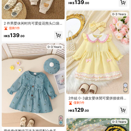
139
HK$
.00
0-3 Years
2 件男婴休闲时尚可爱提花熊头口袋
连帽衫和提花熊头裤子套装，春秋
僅剩1件
139
HK$
.00
0-3 Years
2件組 0-3歲女嬰休閒可愛拼接彼得潘
領半開襟華夫格紋蝴蝶結裝飾雙層荷
僅剩1件
葉邊長袖洋裝與髮帶套裝，春秋款
129
HK$
.00
0-3 Years
两件套优雅碎花连衣裙搭配白色毛绒