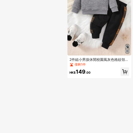
2件組小男孩休閒校園風灰色格紋領口
半拉鍊刺繡字母長袖上衣與灰色格紋
僅剩1件
拼接黑色長褲套裝，秋冬款
149
HK$
.00