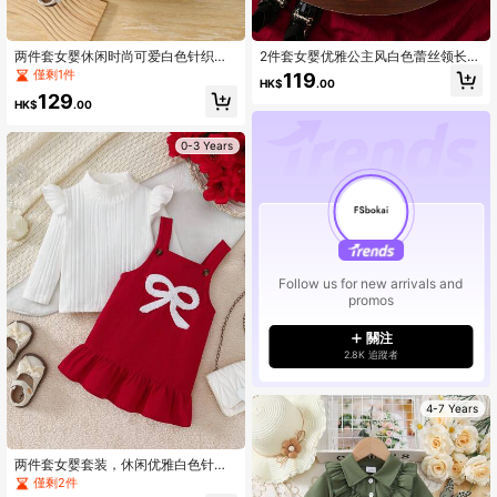
两件套女婴休闲时尚可爱白色针织荷
2件套女婴优雅公主风白色蕾丝领长袖
叶袖连体衣和粉色编织玫瑰印花蝴蝶
连衣裙及帽子套装，春秋季
僅剩1件
119
HK$
.00
结装饰口袋背带短裤，春夏日常穿搭
129
HK$
.00
0-3 Years
Follow us for new arrivals and
promos
關注
2.8K 追蹤者
4-7 Years
两件套女婴套装，休闲优雅白色针织
竖条纹圆领长袖上衣搭配红色编织可
僅剩2件
调节肩带蝴蝶结刺绣花边连衣裙，春