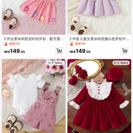
2 件女童休闲舒适针织开衫，配可爱
2 件套儿童女童休闲优雅白色罗纹中
绒球装饰和松紧腰吊带裙套装，适合
高领提花紫色钩针花卉点缀全拉链长
僅剩1件
僅剩1件
春秋季
袖开衫和紫色圆领无袖蝴蝶结装饰连
149
149
衣裙套装，春秋
HK$
.00
HK$
.00
0-3 Years
0-3 Years