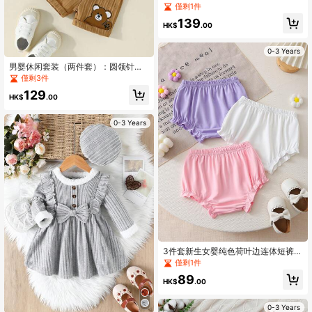
袖连帽衫+松紧腰撞色拼接九分裤女童
僅剩1件
运动套装
139
HK$
.00
0-3 Years
男婴休闲套装（两件套）：圆领针织
开衫、短袖白色百搭衬衫和松紧腰户
僅剩3件
外刺绣短裤，夏季日常穿着
129
HK$
.00
0-3 Years
3件套新生女婴纯色荷叶边连体短裤，
夏季
僅剩1件
89
HK$
.00
0-3 Years