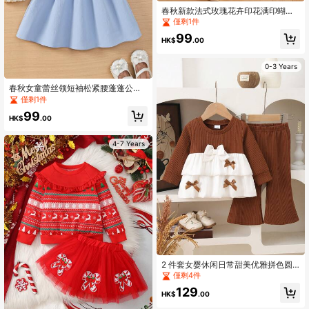
春秋新款法式玫瑰花卉印花满印蝴蝶
结装饰无袖女童连衣裙
僅剩1件
99
HK$
.00
0-3 Years
春秋女童蕾丝领短袖松紧腰蓬蓬公主
裙，优雅时尚可爱迷人
僅剩1件
99
HK$
.00
4-7 Years
2 件套女婴休闲日常甜美优雅拼色圆
领长袖层叠荷叶边蝴蝶结装饰上衣和
僅剩4件
卡其色喇叭裤套装，春秋
129
HK$
.00