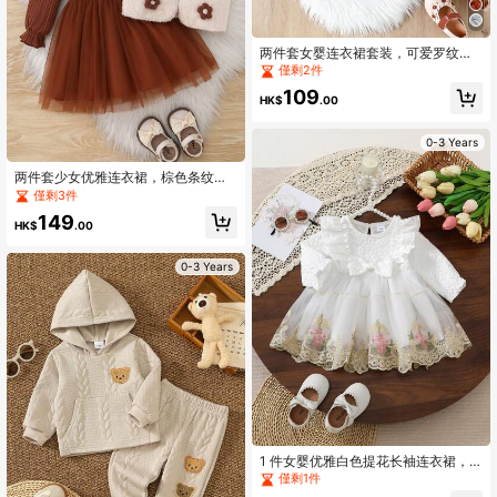
两件套女婴连衣裙套装，可爱罗纹荷
叶边蝴蝶结拼接松紧腰毛绒边公主裙
僅剩2件
和贝雷帽套装，适合温暖的春秋季休
109
闲穿着
HK$
.00
0-3 Years
两件套少女优雅连衣裙，棕色条纹长
袖拼接网纱连衣裙搭配杏色蓬松钩针
僅剩3件
装饰开衫，春/秋/冬装
149
HK$
.00
0-3 Years
1 件女婴优雅白色提花长袖连衣裙，
带蝴蝶结装饰和刺绣，网眼面料，适
僅剩1件
合春秋季