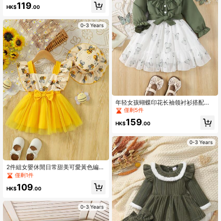
119
秋季外套
HK$
.00
0-3 Years
年轻女孩蝴蝶印花长袖领衬衫搭配拼
布裙装，日常穿着，春/秋
僅剩5件
159
HK$
.00
0-3 Years
2件組女嬰休閒日常甜美可愛黃色編織
短袖蜜蜂印花拼接黃色網紗洋裝與滿
僅剩1件
版印花帽子套裝，夏季
109
HK$
.00
0-3 Years