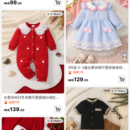
99
HK$
.00
0-3 Years
2件組 0-3歲女嬰休閒可愛拼接彼得潘
領半開襟華夫格格紋蝴蝶結裝飾雙層
僅剩1件
荷葉邊長袖洋裝與髮帶套裝，春/秋季
129
HK$
.00
0-3 Years
女婴休闲日常优雅可爱圆领白领红色
蘑菇刺绣长袖连体衣，春秋季款
僅剩1件
139
HK$
.00
0-3 Years