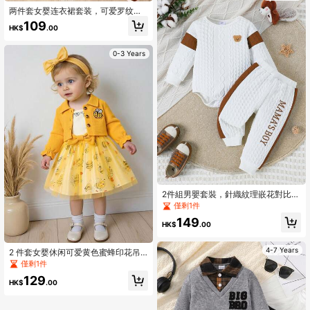
两件套女婴连衣裙套装，可爱罗纹荷
叶边蝴蝶结拼接松紧腰毛绒球公主裙
109
HK$
.00
和贝雷帽套装，适合温暖的春秋季休
闲穿着
0-3 Years
2件組男嬰套裝，針織紋理嵌花對比色
熊圖案連身褲與羅紋袖口對比色刺繡
僅剩1件
字母，休閒舒適高品質嬰兒日常穿
149
著，春/秋季
HK$
.00
4-7 Years
2 件套女婴休闲可爱黄色蜜蜂印花吊
带连衣裙配蝴蝶结和蜜蜂刺绣长袖夹
僅剩1件
克，春夏秋季
129
HK$
.00