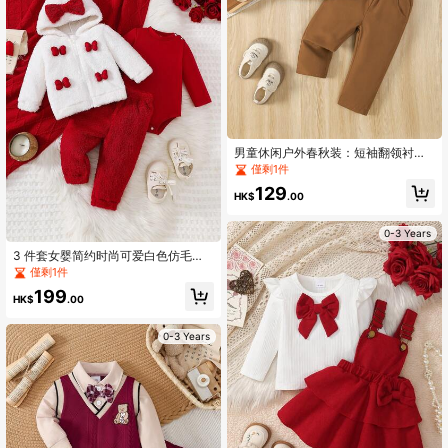
男童休闲户外春秋装：短袖翻领衬衫
+ 松紧腰宽松纯色直筒裤套装
僅剩1件
129
HK$
.00
0-3 Years
3 件套女婴简约时尚可爱白色仿毛蝴
蝶结连帽开衫、红色纯色长袖连体衣
僅剩1件
和红色仿毛裤子，秋冬装
199
HK$
.00
0-3 Years