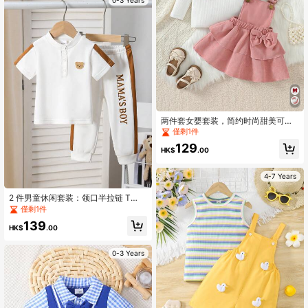
两件套女婴套装，简约时尚甜美可爱
白色条纹荷叶袖上衣搭配红色层叠蝴
僅剩1件
蝶结装饰吊带裙，适合春秋季日常穿
129
着。
HK$
.00
4-7 Years
2 件男童休闲套装：领口半拉链 T
恤，带贴花装饰和运动风格弹性下摆
僅剩1件
裤，春/秋
139
HK$
.00
0-3 Years