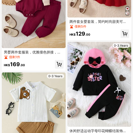
两件套女婴套装，简约时尚甜美可爱
白色条纹短袖上衣，饰有红色3D蝴蝶
僅剩5件
结，搭配红色层叠蝴蝶结吊带裙，适
129
合春秋季日常穿着。
HK$
.00
0-3 Years
男婴两件套服装，优雅撞色拼接，杏
色领长袖拼接酒红色提花母子熊图案
僅剩1件
领结半开襟连体衣搭配酒红色提花长
169
裤，春秋季休闲穿着。
HK$
.00
0-3 Years
休闲舒适运动字母印花蝴蝶结装饰长