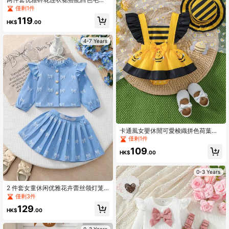
棒球帽，适合女婴，简约风格，春秋
僅剩1件
季穿着。
119
HK$
.00
4-7 Years
卡通風女嬰休閒可愛梭織拼色荷葉邊
肩帶印花洋裝與帽子套裝，夏季度假
僅剩1件
日常穿著
109
HK$
.00
0-3 Years
2 件套女童休闲优雅花卉蕾丝领灯笼
袖蝴蝶结提花珍珠开衫和百褶裙套
僅剩3件
装，春秋季
129
HK$
.00
0-3 Years