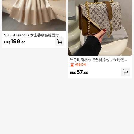
SHEIN Franclia 女士香槟色缎面方领
连衣裙，珍珠吊带长袖礼服，奢华优
199
HK$
.00
雅派对礼服
迷你时尚格纹撞色斜挎包，金属链条
肩带方形钱包，适合购物
僅剩7件
87
HK$
.00