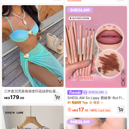
Estimated
5
三件套贝壳装饰渐变印花挂脖比基尼
SHEGLAM
套装，搭配侧开衩长裙，高端时尚沙
179
SHEGLAM So Lippy 唇線筆-But Firs
HK$
.00
滩泳装，女士夏季海滩度假必备
t,Coffee 品牌美妝化妝品 適合女士與
#1 熱銷榜 Top
在 嘴唇
女孩
17
HK$
.10
-41%
Last day