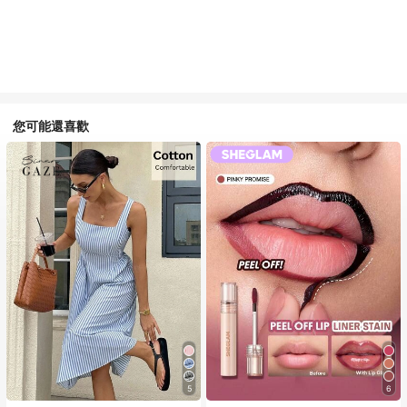
您可能還喜歡
5
6