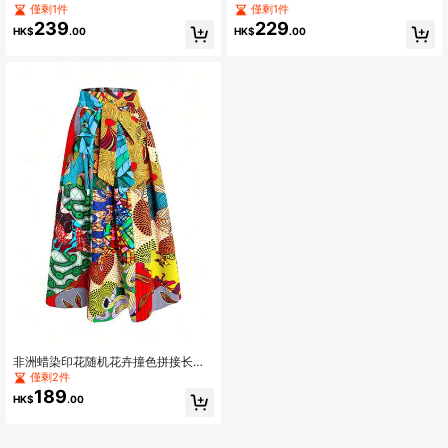
女性
僅剩1件
僅剩1件
239
229
HK$
.00
HK$
.00
非洲蜡染印花随机花卉撞色拼接长
裙，适合夏季度假穿着，颜色随机混
僅剩2件
搭
189
HK$
.00