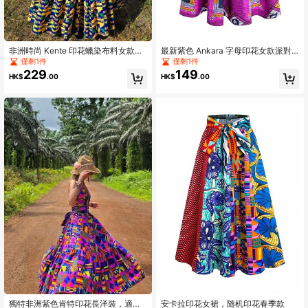
非洲時尚 Kente 印花蠟染布料女款細
最新紫色 Ankara 字母印花女款派對
肩帶長版晚禮服
中長裙
僅剩1件
僅剩1件
229
149
HK$
.00
HK$
.00
獨特非洲紫色肯特印花長洋裝，適合
安卡拉印花女裙，随机印花春季款