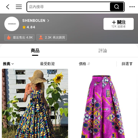
店內搜尋
SHENBOLEN
關注
12K 追蹤者
4.84
最近售出 4.9K
2.3K 再次購買
商品
評論
推薦
最受歡迎
價格
篩選