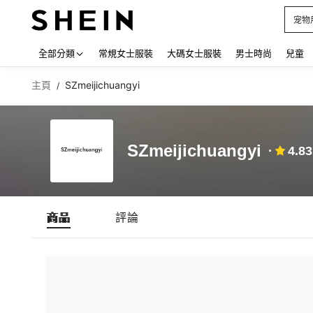
宠物
Use up
全部分類
常規女士服裝
大碼女士服裝
男士時尚
兒童
主頁
SZmeijichuangyi
/
SZmeijichuangyi
4.83
商品
評論