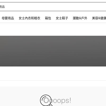
用品
 and down arrow keys to navigate search 最近搜尋 and 搜索發現. Press Enter to se
母嬰用品
女士內衣和睡衣
箱包
女士鞋子
運動&戶外
美容&健