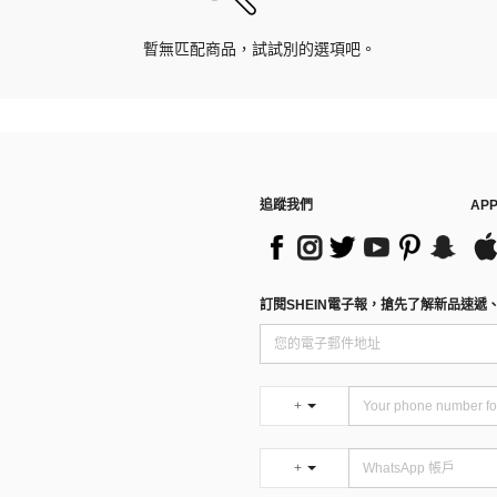
暫無匹配商品，試試別的選項吧。
追蹤我們
AP
訂閱SHEIN電子報，搶先了解新品速遞
+
+