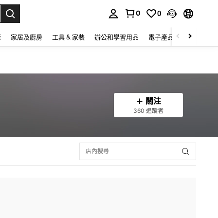
0
0
lect.
康
家居及廚房
工具 & 家裝
辦公和學習用品
電子產品
玩具
家
關注
360 追蹤者