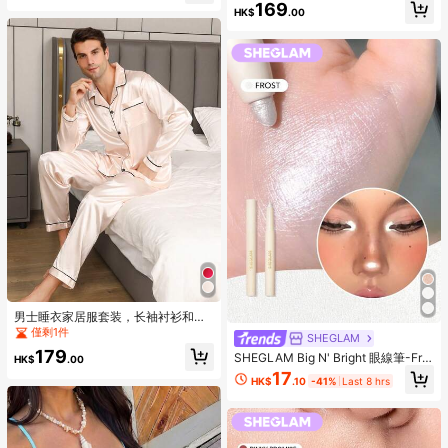
169
HK$
.00
男士睡衣家居服套装，长袖衬衫和长
裤，休闲纯色纽扣上衣，真丝睡衣两
僅剩1件
SHEGLAM
件套，适合所有季节，冬季服装
179
SHEGLAM Big N' Bright 眼線筆-Fro
HK$
.00
st 品牌美妝化妝品 適合女士與女孩
17
HK$
.10
-41%
Last 8 hrs