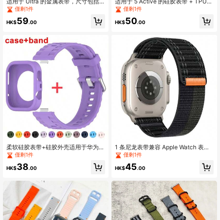
适用于 Ultra 的金属表带，尺寸包括 4
适用于 5 Active 的硅胶表带 + TPU
9 毫米、41 毫米和 45 毫米，米兰尼
屏幕保护膜，软壳磁吸表带全包式保
僅剩1件
僅剩1件
斯表带，女士款，也适用于 8、7、
护套，也适用于 5 Lite，透气运动表
59
50
6、5、SE、4、3、42 毫米、44 毫
带
HK$
.00
HK$
.00
米、38 毫米和 40 毫米型号。
柔软硅胶表带+硅胶外壳适用于华为
1 条尼龙表带兼容 Apple Watch 表带
Watch Fit 4 Pro 运动表带壳镂空适用
Ultra 2 49 毫米 45 毫米 41 毫米 44
僅剩1件
僅剩1件
于华为 Fit 4 保护配件
毫米 42 毫米 38 毫米波浪纹表带兼容
38
45
Apple Watch 表带系列 9 8 7 6 5 4 3
HK$
.00
HK$
.00
2 1