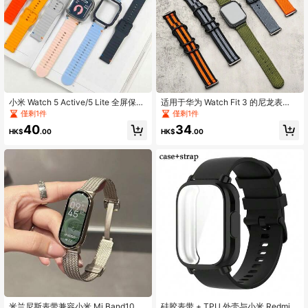
小米 Watch 5 Active/5 Lite 全屏保护
适用于华为 Watch Fit 3 的尼龙表
壳+硅胶表带，采用 TPU 软壳和透气
带，智能手表运动手环，兼容华为 Wa
僅剩1件
僅剩1件
运动表带。
tch Fit3/4/4Pro，表带配件
40
34
HK$
.00
HK$
.00
米兰尼斯表带兼容小米 Mi Band10 9
硅胶表带 + TPU 外壳与小米 Redmi