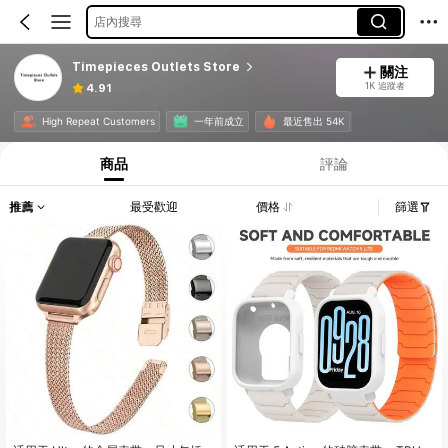
店內搜尋
Timepieces Outlets Store
關注
1K 追蹤者
4.91
High Repeat Customers
一年前成立
最近售出 54K
商品
評論
推薦
最受歡迎
價格
篩選