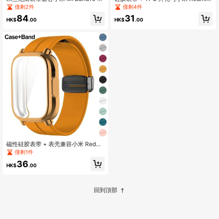
8 表带配件金属带磁性手环兼容小米
Watch 5 Active Lite 兼容智能手表腕
僅剩2件
僅剩4件
手环 9/8 NFC 手环适用于 MiBand 10
带和外壳与 Redmi Watch 5 Active Li
84
31
9 8 表带
te 兼容
HK$
.00
HK$
.00
磁性硅胶表带 + 表壳兼容小米 Redmi
Watch 5 Active Lite 智能手表腕带和
僅剩1件
表壳兼容 Redmi Watch 5 Active Lite
36
HK$
.00
回到頂部