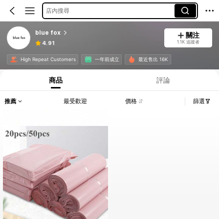
店內搜尋
blue fox
關注
1.1K 追蹤者
4.91
High Repeat Customers
一年前成立
最近售出 16K
商品
評論
推薦
最受歡迎
價格
篩選