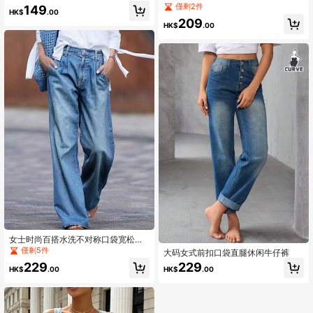
卷边直筒裤街头女装高腰牛仔裤Y2K
扣直筒牛仔裤，宽松休闲复古蓝色，
僅剩2件
149
HK$
.00
服装
适合日常穿着，春季百搭
209
HK$
.00
女士时尚百搭水洗不对称口袋宽松牛
仔裤，Y2K 新款阔腿牛仔裤，街头
僅剩5件
大码女式前扣口袋直腿休闲牛仔裤
风，宽松，休闲，时尚，褶裥，长
229
229
裤，春季
HK$
.00
HK$
.00