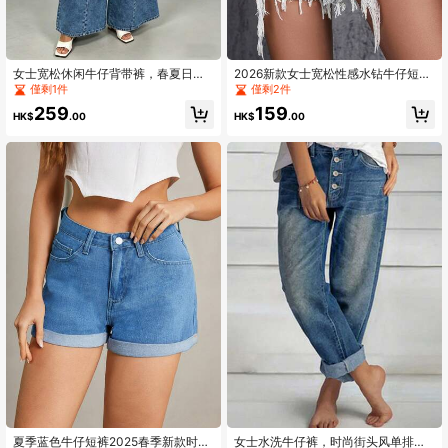
女士宽松休闲牛仔背带裤，春夏日常
2026新款女士宽松性感水钻牛仔短
穿着，工作服，高街连体裤
裤，蓝色夏季女士休闲牛仔裤
僅剩1件
僅剩2件
259
159
HK$
.00
HK$
.00
夏季蓝色牛仔短裤2025春季新款时尚
女士水洗牛仔裤，时尚街头风单排多