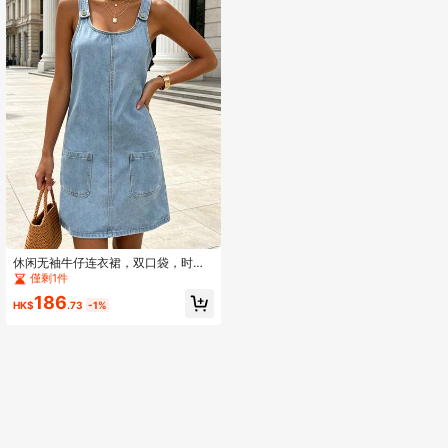
休闲无袖牛仔连衣裙，双口袋，时尚
街头风，宽松简约，细肩带，蓝色女
僅剩1件
式牛仔迷你裙，春夏
186
HK$
.73
-1%