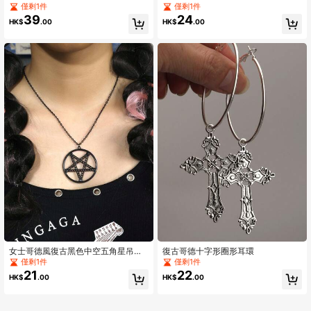
石、黑色网眼、玻璃珠项链套装、男
高端不褪色蛇形吊坠项链，万圣节珠
僅剩1件
僅剩1件
女绿色吊坠项链、万圣节
宝
39
24
HK$
.00
HK$
.00
女士哥德風復古黑色中空五角星吊墜
復古哥德十字形圈形耳環
項鍊
僅剩1件
僅剩1件
21
22
HK$
.00
HK$
.00