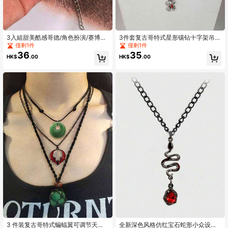
3入組甜美酷感哥德/角色扮演/赛博庞
3件套复古哥特式星形镶钻十字架吊坠
克風格黑色鑲嵌水鑽十字/星星吊墜式
项链套装，多层水钻蜘蛛颈链，女士
僅剩1件
僅剩1件
項鍊套裝-女士
款
36
35
HK$
.00
HK$
.00
3 件装复古哥特式蝙蝠翼可调节天然
全新深色风格仿红宝石蛇形小众设计