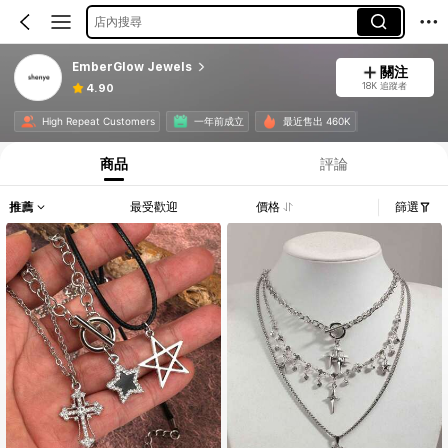
店內搜尋
EmberGlow Jewels
關注
18K 追蹤者
4.90
High Repeat Customers
一年前成立
最近售出 460K
商品
評論
推薦
最受歡迎
價格
篩選