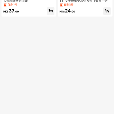
人造珍珠墜飾項鍊
1 件女士镀铜全水钻方形可调节手链
僅剩1件
僅剩1件
37
24
HK$
.00
HK$
.00