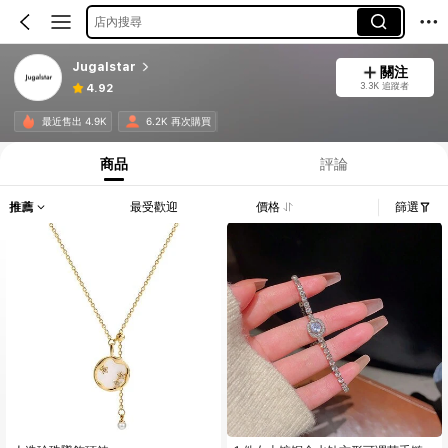
店內搜尋
Jugalstar
關注
3.3K 追蹤者
4.92
最近售出 4.9K
6.2K 再次購買
商品
評論
推薦
最受歡迎
價格
篩選