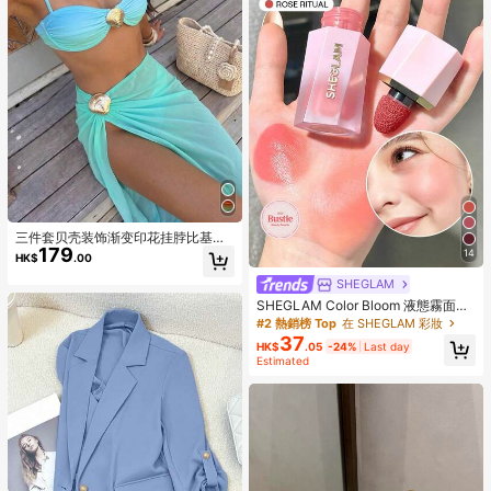
三件套贝壳装饰渐变印花挂脖比基尼
179
套装，搭配侧开衩长裙，高端时尚沙
14
HK$
.00
滩泳装，女士夏季海滩度假必备
SHEGLAM
SHEGLAM Color Bloom 液態霧面腮
紅-Rose Ritual 品牌美妝化妝品 適合
#2 熱銷榜 Top
在 SHEGLAM 彩妝
女士與女孩
37
HK$
.05
-24%
Last day
Estimated