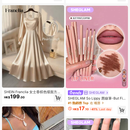
5
SHEIN Franclia 女士香槟色缎面方领
SHEGLAM
199
连衣裙，珍珠吊带长袖礼服，奢华优
HK$
.00
SHEGLAM So Lippy 唇線筆-But Firs
雅派对礼服
t,Coffee 品牌美妝化妝品 適合女士與
#1 熱銷榜 Top
在 嘴唇
女孩
17
HK$
.10
-41%
Last day