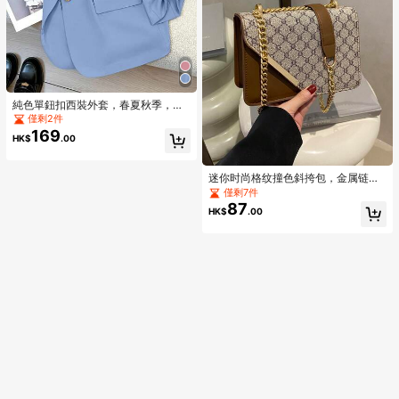
純色單鈕扣西裝外套，春夏秋季，七
分袖，適合上班族女性，通勤穿搭
僅剩2件
169
HK$
.00
迷你时尚格纹撞色斜挎包，金属链条
肩带方形钱包，适合购物
僅剩7件
87
HK$
.00