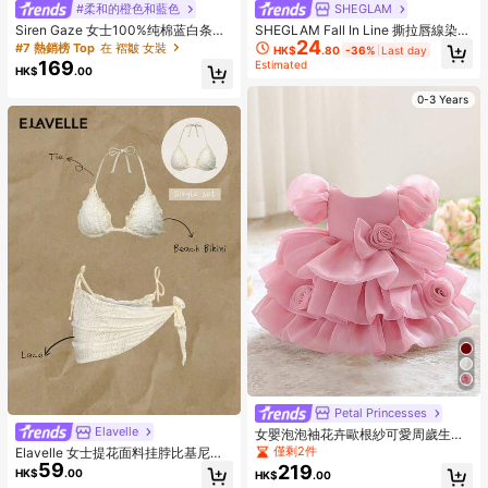
#柔和的橙色和藍色
SHEGLAM
Siren Gaze 女士100%纯棉蓝白条纹
SHEGLAM Fall In Line 撕拉唇線染色
24
方领无袖长连衣裙，巴黎风情夏季度
筆-Pinky Promise 品牌美妝化妝品
#7 熱銷榜 Top
在 褶皺 女裝
HK$
.80
-36%
Last day
假装扮，日常通勤工作夏季连衣裙
適合女士與女孩
169
Estimated
HK$
.00
0-3 Years
Petal Princesses
Elavelle
女嬰泡泡袖花卉歐根紗可愛周歲生日
禮服，適合花童婚禮穿著，不含髮箍
僅剩2件
Elavelle 女士提花面料挂脖比基尼上
59
衣，春夏款
219
HK$
.00
HK$
.00