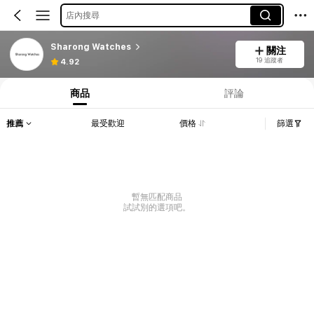
店內搜尋
Sharong Watches
關注
19 追蹤者
4.92
商品
評論
推薦
最受歡迎
價格
篩選
暫無匹配商品
試試別的選項吧。