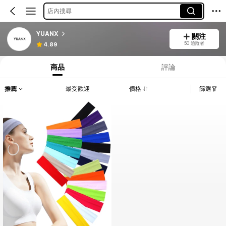
店內搜尋
YUANX
關注
50 追蹤者
4.89
商品
評論
推薦
最受歡迎
價格
篩選