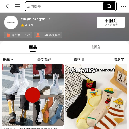
店內搜尋
YuQin fangzhi
關注
1.4K 追蹤者
4.94
最近售出 7.2K
3.5K 再次購買
商品
評論
推薦
最受歡迎
價格
篩選