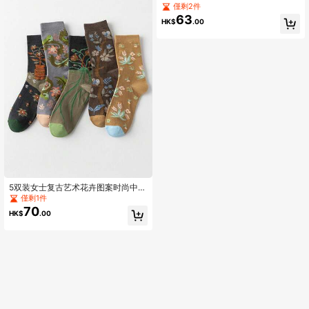
运动袜，适合春夏季，吸湿排汗篮球
僅剩2件
袜，适合健身、秋季
63
HK$
.00
5双装女士复古艺术花卉图案时尚中筒
袜，适合所有季节
僅剩1件
70
HK$
.00