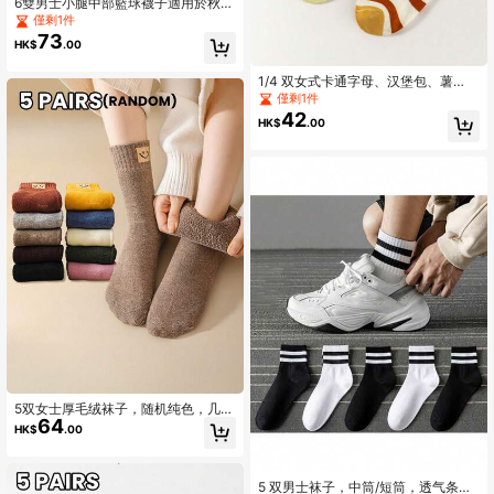
6雙男士小腿中部籃球襪子適用於秋天
和冬天,舒服和透氣,運動和嘻哈風格襪
僅剩1件
子
73
HK$
.00
1/4 双女式卡通字母、汉堡包、薯
条、三明治、波尔卡圆点、条纹可爱
僅剩1件
柔软舒适中筒袜，适合日常、运动、
42
HK$
.00
休闲穿着，多色
5双女士厚毛绒袜子，随机纯色，几何
64
图案和面部图案，优雅舒适，适合秋
HK$
.00
冬季日常休闲穿着
5 双男士袜子，中筒/短筒，透气条纹