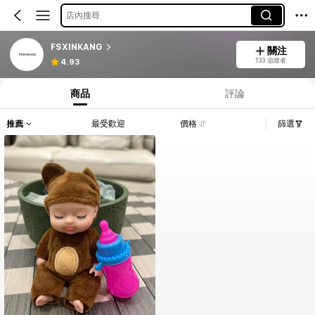
店內搜尋
FSXINKANG
關注
133 追蹤者
4.93
商品
評論
推薦
最受歡迎
價格
篩選