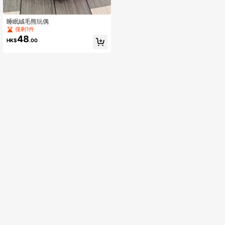
睡眠絨毛熊玩偶
僅剩1件
48
HK$
.00