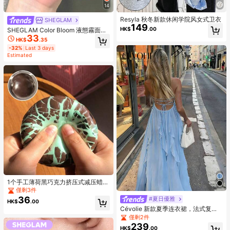
14
Resyla 秋冬新款休闲学院风女式卫衣
SHEGLAM
149
HK$
.00
SHEGLAM Color Bloom 液態霧面腮
33
紅-Love Cake 品牌美妝化妝品 適合
HK$
.35
女士與女孩
-32%
Last 3 days
Estimated
1个手工薄荷黑巧克力挤压式减压蜡
球，挤压时口感酥脆，男女皆宜，是
僅剩3件
派对礼品或礼物的完美之选，适合14
36
#夏日優雅
HK$
.00
岁以上人群的解压玩具，节日、生
Cévolie 新款夏季连衣裙，法式复古
日、愚人节、圣诞节礼物 - 成人礼物
露背性感连衣裙，冰山蓝性感露背吊
僅剩2件
带连衣裙，适合海岛度假，休闲宽松
239
HK$
.00