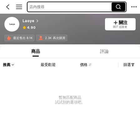
店內搜尋
Laoye
關注
807 追蹤者
4.90
最近售出 8.1K
2.3K 再次購買
商品
評論
推薦
最受歡迎
價格
篩選
暫無匹配商品
試試別的選項吧。