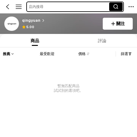
店內搜尋
qingyuan
關注
5.00
商品
評論
推薦
最受歡迎
價格
篩選
暫無匹配商品
試試別的選項吧。