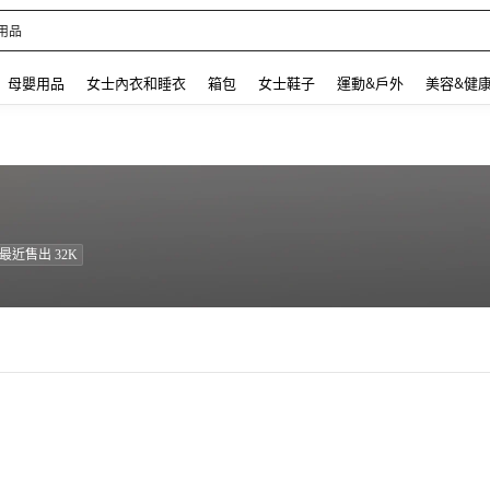
用品
 and down arrow keys to navigate search 最近搜尋 and 搜索發現. Press Enter to se
母嬰用品
女士內衣和睡衣
箱包
女士鞋子
運動&戶外
美容&健
最近售出 32K