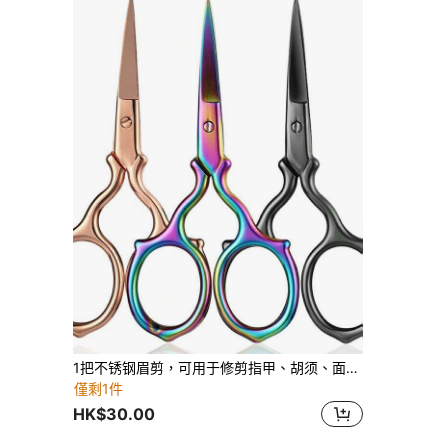
1把不锈钢眉剪，可用于修剪指甲、胡须、面部毛发和眉毛，轻松打造精致妆容。适用于化妆、家居装饰、梳妆台、旅行、卧室等场合。这款化妆工具价格实惠，是圣诞礼物、礼品、女士礼物、圣诞礼物、赠品、旅行必备品等的理想之选。
僅剩1件
HK$30.00