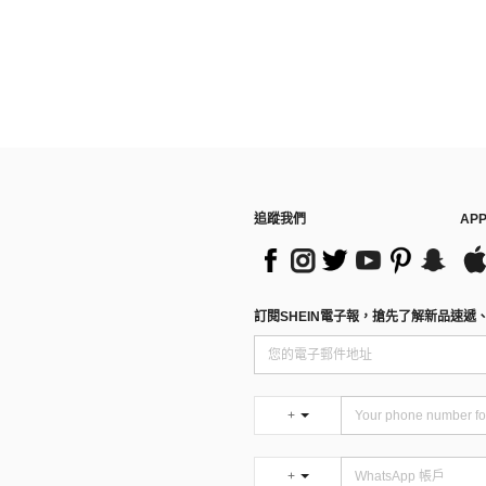
追蹤我們
AP
訂閱SHEIN電子報，搶先了解新品速遞
+
+