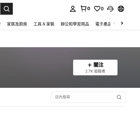
0
0
lect.
康
家居及廚房
工具 & 家裝
辦公和學習用品
電子產品
玩具
家
關注
2.7K 追蹤者