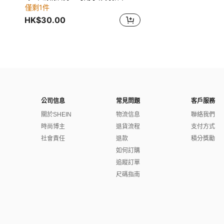
僅剩1件
HK$30.00
公司信息
常見問題
客戶服務
關於SHEIN
物流信息
聯絡我們
時尚博主
退貨流程
支付方式
社會責任
退款
積分獎勵
如何訂購
追蹤訂單
尺碼指南