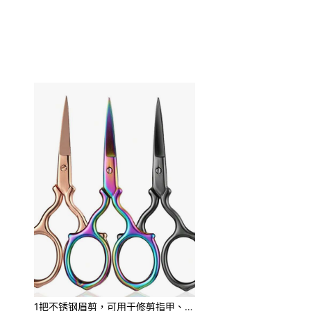
1把不锈钢眉剪，可用于修剪指甲、胡须、面部毛发和眉毛，轻松打造精致妆容。适用于化妆、家居装饰、梳妆台、旅行、卧室等场合。这款化妆工具价格实惠，是圣诞礼物、礼品、女士礼物、圣诞礼物、赠品、旅行必备品等的理想之选。