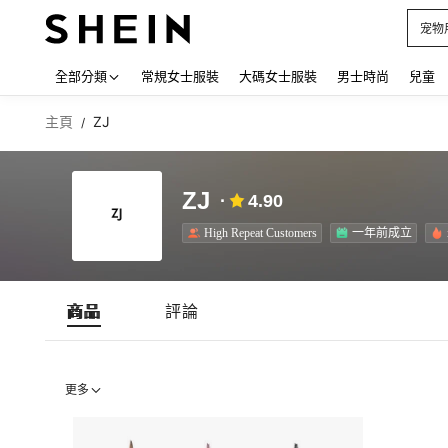
宠物
Use up
全部分類
常規女士服裝
大碼女士服裝
男士時尚
兒童
主頁
ZJ
/
ZJ
4.90
High Repeat Customers
一年前成立
商品
評論
更多