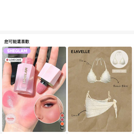
您可能還喜歡
14