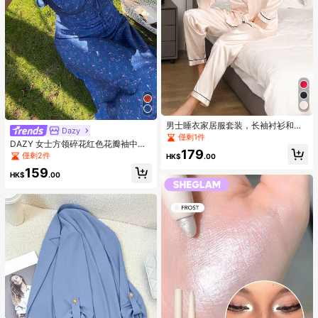
男士睡衣家居服套装，长袖衬衫和长
Dazy
裤，休闲纯色纽扣上衣，真丝睡衣两
僅剩1件
DAZY 女士方领碎花红色花瓣袖中长
件套，适合所有季节，冬季服装
179
连衣裙波西米亚风太阳裙，适合女士
僅剩2件
HK$
.00
度假夏季穿着
159
HK$
.00