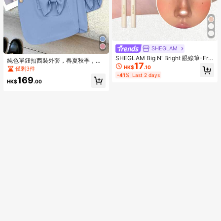
SHEGLAM
SHEGLAM Big N' Bright 眼線筆-Fro
純色單鈕扣西裝外套，春夏秋季，七
17
st 品牌美妝化妝品 適合女士與女孩
分袖，適合上班族女性，通勤穿搭
HK$
.10
僅剩3件
-41%
Last 2 days
169
HK$
.00