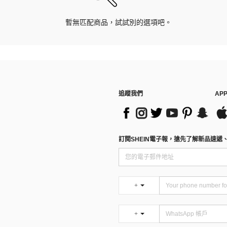
暫無匹配商品，試試別的選項吧。
追蹤我們
AP
訂閱SHEIN電子報，搶先了解新品速遞
+
+