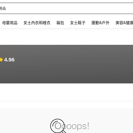
用品
 and down arrow keys to navigate search 最近搜尋 and 搜索發現. Press Enter to se
母嬰用品
女士內衣和睡衣
箱包
女士鞋子
運動&戶外
美容&健
4.96