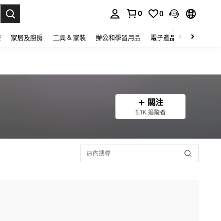
0
0
lect.
康
家居及廚房
工具 & 家裝
辦公和學習用品
電子產品
玩具
家
關注
5.1K 追蹤者