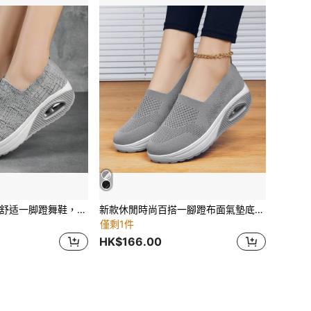
新款运动休闲时尚舒适一脚蹬舞鞋，Shake Shake 运动鞋，百搭透气针织厚底坡跟气垫高跟鞋，加大码
新款休閒時尚百搭一腳蹬布面氣墊底大尺碼女鞋
僅剩1件
HK$166.00