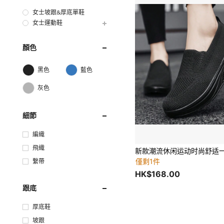
女士坡跟&厚底單鞋
女士運動鞋
顏色
黑色
藍色
灰色
細節
編織
飛織
僅剩1件
繫帶
HK$168.00
跟底
厚底鞋
坡跟