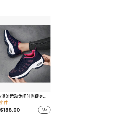
新款潮流运动休闲时尚健身舞鞋，舒适一脚蹬系带透气厚底气垫增高鞋，适合大码女士
剩1件
$188.00