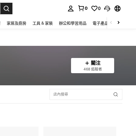
0
0
lect.
康
家居及廚房
工具 & 家裝
辦公和學習用品
電子產品
玩具
家
關注
468 追蹤者