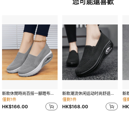
您可能還喜歡
新款休閒時尚百搭一腳蹬布面氣墊底大尺碼女鞋
新款潮流休闲运动时尚舒适一脚蹬健身舞鞋，格纹透气针织厚底减震坡跟厚底增高大码跨境女式运动鞋
僅剩1件
僅剩1件
僅
HK$166.00
HK$168.00
HK