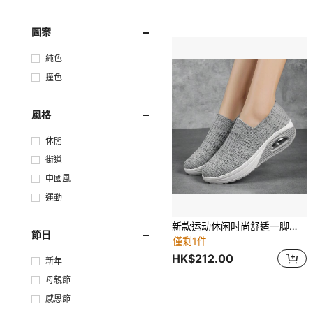
圖案
純色
撞色
風格
休閒
街道
中國風
運動
新款运动休闲时尚舒适一脚蹬舞鞋，Shake Shake 运动鞋，百搭透气针织厚底坡跟气垫高跟鞋，加大码
節日
僅剩1件
HK$212.00
新年
母親節
感恩節