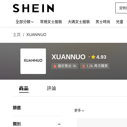
宠物
Use up
全部分類
常規女士服裝
大碼女士服裝
男士時尚
兒童
主頁
XUANNUO
/
XUANNUO
4.93
最近售出 3K
1.2K 再次購買
商品
評論
篩選
更多
類別