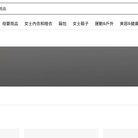
用品
 and down arrow keys to navigate search 最近搜尋 and 搜索發現. Press Enter to se
母嬰用品
女士內衣和睡衣
箱包
女士鞋子
運動&戶外
美容&健