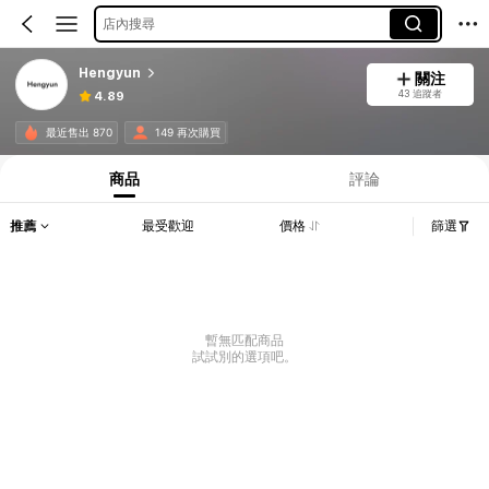
店內搜尋
Hengyun
關注
43 追蹤者
4.89
最近售出 870
149 再次購買
商品
評論
推薦
最受歡迎
價格
篩選
暫無匹配商品
試試別的選項吧。