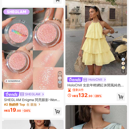
5
HoloChill
HoloChill 女款年輕網紅休閒風純色無
7
袖掛脖洋裝，2026夏季新款百褶蛋糕
僅剩4件
裙，優雅層次感派對洋裝，休閒外出
SHEGLAM
132
HK$
.30
-29%
穿搭，秋季服飾，返校季
SHEGLAM Enigma 閃亮眼影-Wonde
rous 品牌美妝化妝品 適合女士與女孩
#2 熱銷榜 Top
在 眼妝
19
HK$
.00
-34%