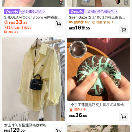
15
5
SHEGLAM
#柔和的橙色和藍色
SHEGLAM Color Bloom 液態霧面腮
Siren Gaze 女士100%纯棉蓝白条纹
33
紅-Love Cake 品牌美妝化妝品 適合
方领无袖长连衣裙，巴黎风情夏季度
#5 熱銷榜 Top
在 褶皺 女裝
HK$
.35
女士與女孩
假装扮，日常通勤工作夏季连衣裙
169
-32%
Last 3 days
HK$
.00
Estimated
1个手工薄荷黑巧克力挤压式减压蜡
球，挤压时口感酥脆，男女皆宜，是
僅剩3件
派对礼品或礼物的完美之选，适合14
36
HK$
.00
岁以上人群的解压玩具，节日、生
日、愚人节、圣诞节礼物 - 成人礼物
女士休闲百搭通勤条纹衬衫
129
HK$
.00