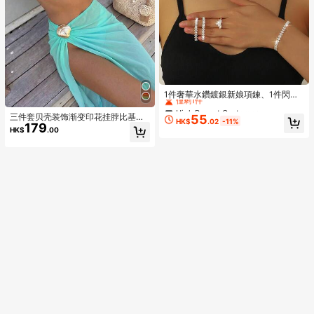
High Repeat Customers
僅剩1件
1件奢華水鑽鍍銀新娘項鍊、1件閃亮
水鑽鍍銀新娘手鍊、1對優雅水鑽新娘
High Repeat Customers
High Repeat Customers
耳環與1件精緻水鑽新娘戒指，時尚5
三件套贝壳装饰渐变印花挂脖比基尼
55
僅剩1件
僅剩1件
HK$
.02
-11%
件新娘飾品套組，適合派對、婚禮、
179
套装，搭配侧开衩长裙，高端时尚沙
HK$
.00
High Repeat Customers
舞會、新娘拍照，適合作為送給親友
滩泳装，女士夏季海滩度假必备
僅剩1件
的禮物