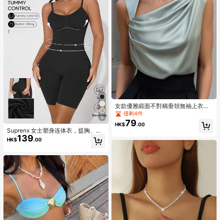
女款優雅緞面不對稱垂領無袖上衣，
飄逸時尚吊帶背心，適合上班與約
僅剩4件
4
會，大尺碼休閒夏季穿搭
79
HK$
.00
Suprenx 女士塑身连体衣，提胸、收
139
腰、提臀，圣诞特别版
HK$
.00