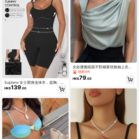
女款優雅緞面不對稱垂領無袖上衣，
飄逸時尚吊帶背心，適合上班與約
僅剩4件
會，大尺碼休閒夏季穿搭
79
HK$
.00
Suprenx 女士塑身连体衣，提胸、收
139
腰、提臀，圣诞特别版
HK$
.00