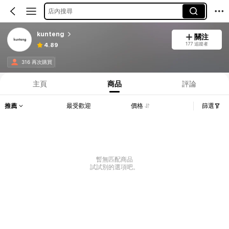
店內搜尋
kunteng
關注
177 追蹤者
4.89
316 再次購買
主頁
商品
評論
推薦
最受歡迎
價格
篩選
暫無匹配商品
試試別的選項吧。