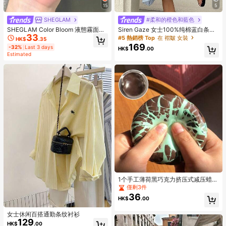
15
5
SHEGLAM
#柔和的橙色和藍色
SHEGLAM Color Bloom 液態霧面腮
Siren Gaze 女士100%纯棉蓝白条纹
33
紅-Love Cake 品牌美妝化妝品 適合
方领无袖长连衣裙，巴黎风情夏季度
#5 熱銷榜 Top
在 褶皺 女裝
HK$
.35
女士與女孩
假装扮，日常通勤工作夏季连衣裙
169
-32%
Last 3 days
HK$
.00
Estimated
1个手工薄荷黑巧克力挤压式减压蜡
球，挤压时口感酥脆，男女皆宜，是
僅剩3件
派对礼品或礼物的完美之选，适合14
36
HK$
.00
岁以上人群的解压玩具，节日、生
日、愚人节、圣诞节礼物 - 成人礼物
女士休闲百搭通勤条纹衬衫
129
HK$
.00