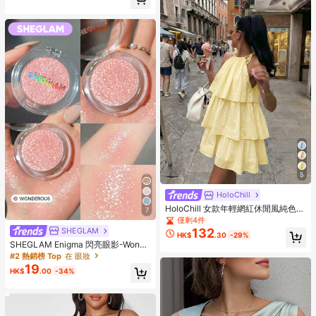
5
HoloChill
HoloChill 女款年輕網紅休閒風純色無
7
袖掛脖洋裝，2026夏季新款百褶蛋糕
僅剩4件
裙，優雅層次感派對洋裝，休閒外出
SHEGLAM
132
HK$
.30
-29%
穿搭，秋季服飾，返校季
SHEGLAM Enigma 閃亮眼影-Wonde
rous 品牌美妝化妝品 適合女士與女孩
#2 熱銷榜 Top
在 眼妝
19
HK$
.00
-34%