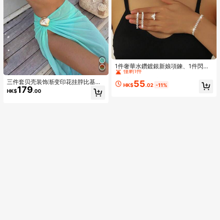
High Repeat Customers
僅剩1件
1件奢華水鑽鍍銀新娘項鍊、1件閃亮
水鑽鍍銀新娘手鍊、1對優雅水鑽新娘
High Repeat Customers
High Repeat Customers
耳環與1件精緻水鑽新娘戒指，時尚5
三件套贝壳装饰渐变印花挂脖比基尼
55
僅剩1件
僅剩1件
HK$
.02
-11%
件新娘飾品套組，適合派對、婚禮、
179
套装，搭配侧开衩长裙，高端时尚沙
HK$
.00
High Repeat Customers
舞會、新娘拍照，適合作為送給親友
滩泳装，女士夏季海滩度假必备
僅剩1件
的禮物