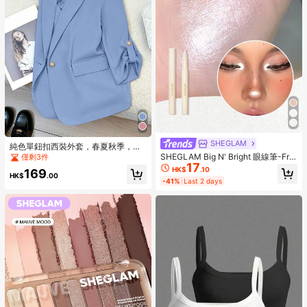
SHEGLAM
純色單鈕扣西裝外套，春夏秋季，七
分袖，適合上班族女性，通勤穿搭
SHEGLAM Big N' Bright 眼線筆-Fro
僅剩3件
17
st 品牌美妝化妝品 適合女士與女孩
HK$
.10
169
HK$
.00
-41%
Last 2 days