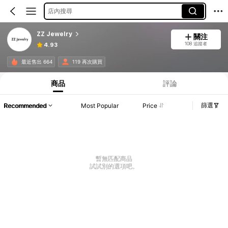
店內搜尋
ZZ Jewelry
關注
108 追蹤者
4.93
最近售出 664
119 再次購買
商品
評論
篩選
Recommended
Most Popular
Price
暫無匹配商品
試試別的選項吧。