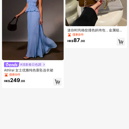
迷你时尚格纹撞色斜挎包，金属链条
肩带方形钱包，适合购物
僅剩8件
87
HK$
.00
#清新春日色調
Athîral 女士优雅纯色垂坠连衣裙
僅剩9件
249
HK$
.00