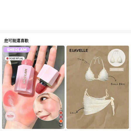
您可能還喜歡
14