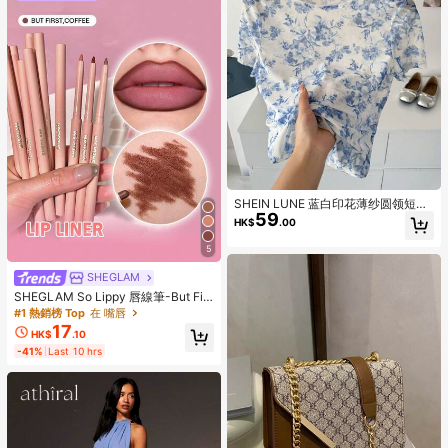
SHEIN LUNE 蓝白印花薄纱圆领短袖
59
女式T恤，休闲度假日常穿着，春夏
HK$
.00
沙滩度假可爱上衣
5
SHEGLAM
SHEGLAM So Lippy 唇線筆-But Firs
t,Coffee 品牌美妝化妝品 適合女士與
#1 熱銷榜 Top
在 嘴唇
女孩
17
HK$
.10
-41%
Last 10 hrs