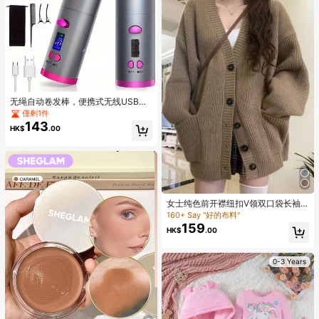
无绳自动卷发棒，便携式无线USB充
电自动旋转陶瓷卷发棒，美发造型工
僅剩1件
具
143
HK$
.00
女士纯色前开襟纽扣V领双口袋长袖
针织开衫休闲款
160+ Say "好的布料"
159
HK$
.00
0-3 Years