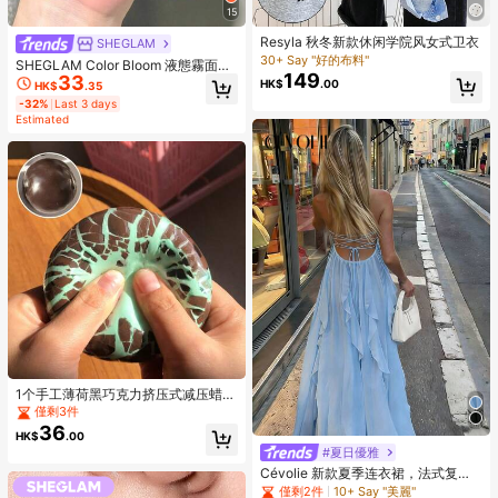
15
Resyla 秋冬新款休闲学院风女式卫衣
SHEGLAM
30+ Say "好的布料"
SHEGLAM Color Bloom 液態霧面腮
149
33
紅-Love Cake 品牌美妝化妝品 適合
HK$
.00
HK$
.35
女士與女孩
-32%
Last 3 days
Estimated
1个手工薄荷黑巧克力挤压式减压蜡
球，挤压时口感酥脆，男女皆宜，是
僅剩3件
派对礼品或礼物的完美之选，适合14
36
HK$
.00
岁以上人群的解压玩具，节日、生
#夏日優雅
日、愚人节、圣诞节礼物 - 成人礼物
Cévolie 新款夏季连衣裙，法式复古
露背性感连衣裙，冰山蓝性感露背吊
僅剩2件
10+ Say "美麗"