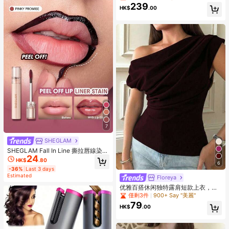
带连衣裙，适合海岛度假，休闲宽松
239
HK$
.00
优雅雪纺连衣裙，适合度假、海滩漫
步、派对、夏季庆典、郊游等场合。
7
SHEGLAM
SHEGLAM Fall In Line 撕拉唇線染色
24
筆-Pinky Promise 品牌美妝化妝品
HK$
.80
6
適合女士與女孩
-36%
Last 3 days
Estimated
Floreya
优雅百搭休闲独特露肩短款上衣，性
感斜肩修身短款上衣，夏季必备
僅剩3件
900+ Say "美麗"
79
HK$
.00