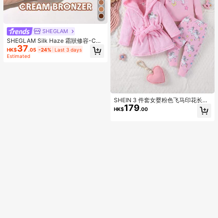
SHEGLAM
SHEGLAM Silk Haze 霜狀修容-Car
37
amel 品牌美妝化妝品 適合女士與女
HK$
.05
-24%
Last 3 days
孩
Estimated
SHEIN 3 件套女婴粉色飞马印花长袖
179
衬衫、裤子和连帽长袍舒适家居服
HK$
.00