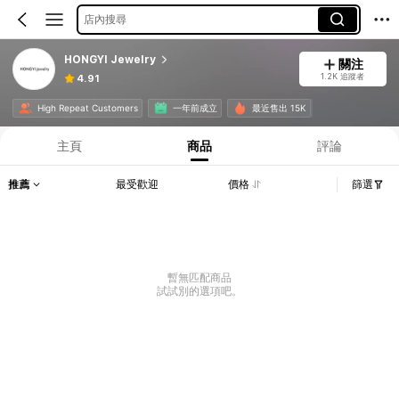
店內搜尋
HONGYI Jewelry
關注
1.2K 追蹤者
4.91
High Repeat Customers
一年前成立
最近售出 15K
主頁
商品
評論
推薦
最受歡迎
價格
篩選
暫無匹配商品
試試別的選項吧。