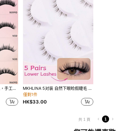
MKHLINA 湿润感漫画假睫毛，手工仿貂毛奢华假睫毛，蓬松轻盈柔软，可重复使用，适合新手使用的假睫毛条
MKHLINA 5对装 自然下眼睑假睫毛 下睫毛带 纤细自然妆效假睫毛 日系漫画风格 尖刺动漫下睫毛 戏剧性角色扮演下睫毛 可重复使用条状假睫毛
僅剩1件
HK$33.00
1
共 1 頁