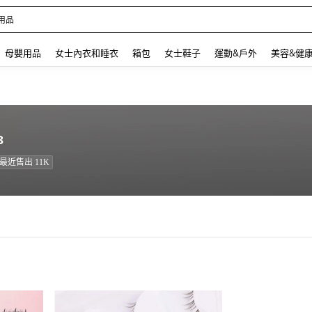
用品
 and down arrow keys to navigate search 最近搜尋 and 搜索發現. Press Enter to se
母嬰用品
女士內衣和睡衣
箱包
女士鞋子
運動&戶外
美容&健
3
最近售出 11K