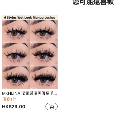
您可能還喜歡
MKHLINA 湿润感漫画假睫毛，手工仿貂毛奢华假睫毛，蓬松轻盈柔软，可重复使用，适合新手使用的假睫毛条
僅剩1件
HK$29.00