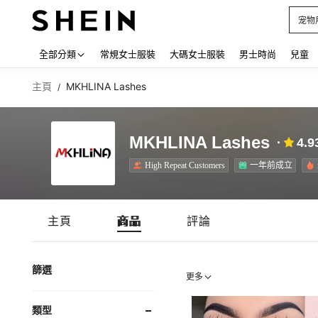
宠物
Use up
全部分類
常規女士服裝
大碼女士服裝
男士時尚
兒童
主頁
MKHLINA Lashes
/
MKHLINA Lashes
4.9
High Repeat Customers
一年前成立
主頁
商品
評論
篩選
更多
類型