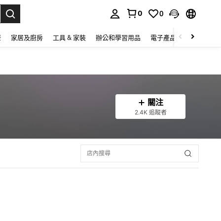
0
0
lect.
康
家居及廚房
工具 & 家裝
辦公和學習用品
電子產品
玩具
家
關注
2.4K 追蹤者