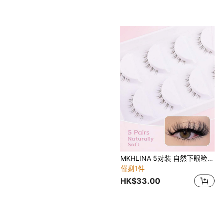
MKHLINA 5对装 自然下眼睑假睫毛 下睫毛带 纤细自然妆效假睫毛 日系漫画风格 尖刺动漫下睫毛 戏剧性角色扮演下睫毛 可重复使用条状假睫毛
僅剩1件
HK$33.00